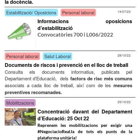
la docència.
Estabilització/ Oposicions
Personal laboral
14/07/23
Informacions oposicions
d’estabilització
Convocatòries 700 i L006/2022
Personal laboral
Salut Laboral
28/10/22
Documents de riscos i prevenció en el lloc de treball
Consulta els documents informatius, publicats pel
Departament d’Educació, dels
factors de risc més comuns
associats a cada lloc de treball, així com de les
mesures
preventives recomanades.
Mobilitzacions
25/10/22
Concentració davant del Departament
d’Educació: 25 Oct 22
Reprenem les mobilitzacions per exigir una
#NegociacioRealJa de tots els punts de la
plataforma unitària!