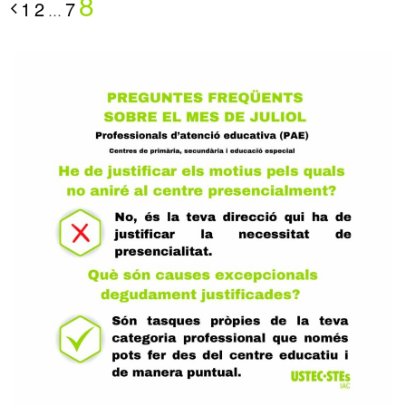
8
1
2
7
…