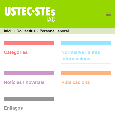
Skip
to
content
Inici
» Col.lectius » Personal laboral
Categories
Normativa i altres
informacions
Notícies i novetats
Publicacions
Enllaços