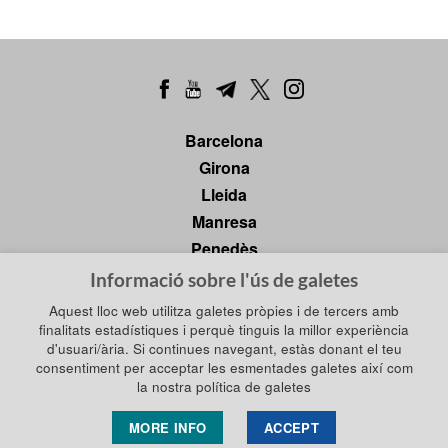
Barcelona
Girona
Lleida
Manresa
Penedès
Tarragona
Informació sobre l'ús de galetes
Tortosa
Aquest lloc web utilitza galetes pròpies i de tercers amb
finalitats estadístiques i perquè tinguis la millor experiència
d'usuari/ària. Si continues navegant, estàs donant el teu
consentiment per acceptar les esmentades galetes així com
Política de privadesa
Política de galetes
la nostra política de galetes
Política de xarxes socials
Avís legal
MORE INFO
ACCEPT