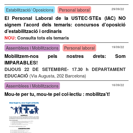
Estabilització/ Oposicions
Personal laboral
29/09/22
El Personal Laboral de la USTEC·STEs (IAC) NO
signem l’acord dels temaris: concursos d’oposició
d’estabilització i ordinaris
NOU:
Consulta tots els temaris
Assemblees i Mobilitzacions
Personal laboral
19/09/22
Mobilitzem-nos pels nostres drets: Som
IMPARABLES!
DIJOUS 22 DE SETEMBRE- 17.30 h
DEPARTAMENT
EDUCACIÓ
(Via Augusta, 202 Barcelona)
Assemblees i Mobilitzacions
16/09/22
Mou-te per tu, mou-te pel col·lectiu : mobilitza’t!