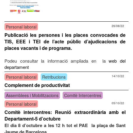
Personal laboral
26/08/22
Publicació les persones i les places convocades de
TIS, EEE i TEI de l’acte públic d’ajudicacions de
places vacants i de programa.
Podeu consultar la informació ampliada en la
web del
departament
Personal laboral
Retribucions
14/10/22
Complement de productivitat
Assemblees i Mobilitzacions
Comitè Intercentres
Personal laboral
05/10/22
Comitè intercentres: Reunió extraordinària amb el
Departament-5 d’octubre
El dia 8 d’octubre a les 12 h tot el PAE la plaça de Sant
Jaume de Barcelona