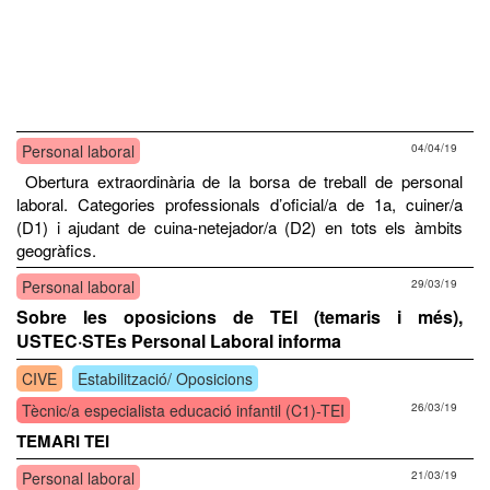
Personal laboral
04/04/19
Obertura extraordinària de la borsa de treball de personal
laboral. Categories professionals d’oficial/a de 1a, cuiner/a
(D1) i ajudant de cuina-netejador/a (D2) en tots els àmbits
geogràfics.
Personal laboral
29/03/19
Sobre les oposicions de TEI (temaris i més),
USTEC·STEs Personal Laboral informa
CIVE
Estabilització/ Oposicions
Tècnic/a especialista educació infantil (C1)-TEI
26/03/19
TEMARI TEI
Personal laboral
21/03/19