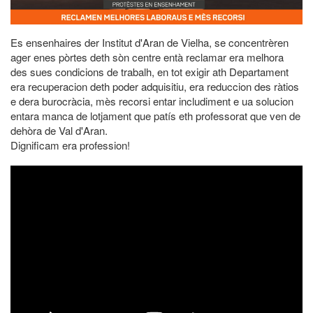
Es ensenhaires der Institut d'Aran de Vielha, se concentrèren
ager enes pòrtes deth sòn centre entà reclamar era melhora
des sues condicions de trabalh, en tot exigir ath Departament
era recuperacion deth poder adquisitiu, era reduccion des ràtios
e dera burocràcia, mès recorsi entar includiment e ua solucion
entara manca de lotjament que patís eth professorat que ven de
dehòra de Val d'Aran.
Dignificam era profession!