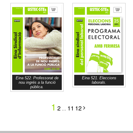
Eina 522. Professorat de
Eina 521. Eleccions
nou ingrés a la funció
laborals.
pública.
1
2
11
12
…