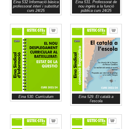
Eina 532 Informació bàsica
Eina 531. Professorat de
professorat interí i substitut
nou ingrés a la funció
curs 24/25
pública curs 24/25
Eina 530. Currículum
Eina 529. El català a
l’escola