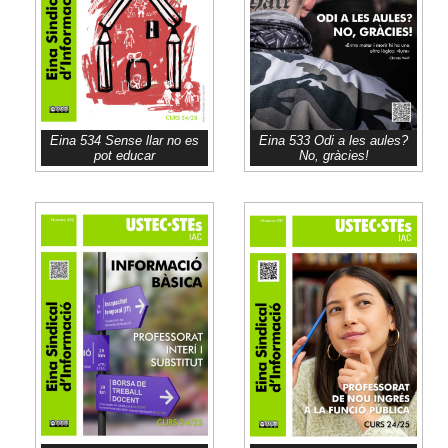
Eina 534 Sense llar no es
Eina 533 Odi a les aules?
pot educar
No, gràcies!