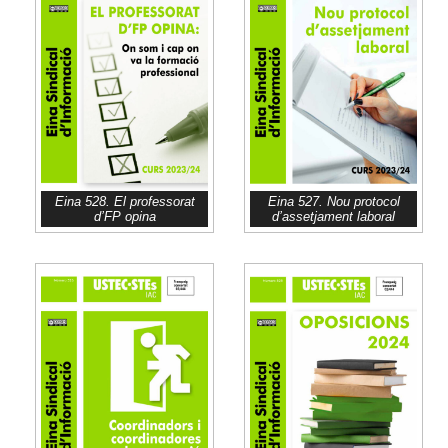
Eina 528. El professorat
Eina 527. Nou protocol
d’FP opina
d’assetjament laboral