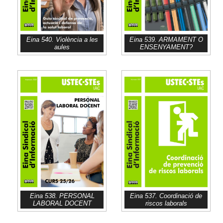
Eina 540. Violència a les
Eina 539. ARMAMENT O
aules
ENSENYAMENT?
Eina 538. PERSONAL
Eina 537. Coordinació de
LABORAL DOCENT
riscos laborals