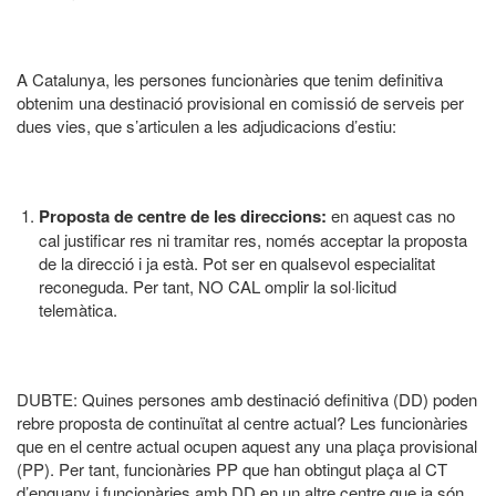
A Catalunya, les persones funcionàries que tenim definitiva
obtenim una destinació provisional en comissió de serveis per
dues vies, que s’articulen a les adjudicacions d’estiu:
Proposta de centre de les direccions:
en aquest cas no
cal justificar res ni tramitar res, només acceptar la proposta
de la direcció i ja està. Pot ser en qualsevol especialitat
reconeguda. Per tant, NO CAL omplir la sol·licitud
telemàtica.
DUBTE: Quines persones amb destinació definitiva (DD) poden
rebre proposta de continuïtat al centre actual? Les funcionàries
que en el centre actual ocupen aquest any una plaça provisional
(PP). Per tant, funcionàries PP que han obtingut plaça al CT
d’enguany i funcionàries amb DD en un altre centre que ja són