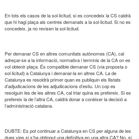
En tots els casos de la sol·licitud, si es concedeix la CS caldrà
que hi hagi plaça als centres demanats a la sol·licitud. Si no es
concedeix, ja no revisen la sol·licitud.
Per demanar CS en altres comunitats autònomes (CA), cal
adreçar-se a la informació, normativa i terminis de la CA on es
vol obtenir plaça. És compatible demanar CS (via proposta o
sol·licitud) a Catalunya i demanar-la en altres CA. La de
Catalunya es resoldrà primer quan es publiquin els llistats
d’adjudicacions de les adjudicacions d’estiu. Un cop es
resolguin les de les altres CA, cal triar quina es prefereix. Si es
prefereix la de l’altra CA, caldrà donar a conèixer la decisió a
l’administració catalana.
DUBTE: Es pot continuar a Catalunya en CS per alguna de les
dues vies si s’ha obtingut una definitiva en una altra CA? No, si