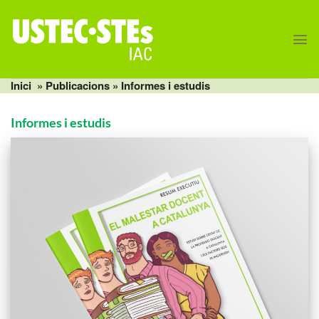
Skip
to
content
Inici
» Publicacions » Informes i estudis
Informes i estudis