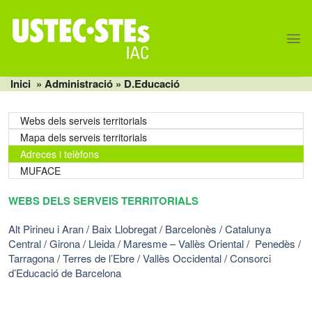
Skip
to
content
Inici
» Administració » D.Educació
Webs dels serveis territorials
Mapa dels serveis territorials
Adreces i telèfons
MUFACE
WEBS DELS SERVEIS TERRITORIALS
Alt Pirineu i Aran
/
Baix Llobregat
/
Barcelonès
/
Catalunya
Central
/
Girona
/
Lleida
/
Maresme – Vallès Oriental
/
Penedès
/
Tarragona
/
Terres de l’Ebre
/
Vallès Occidental
/
Consorci
d’Educació de Barcelona