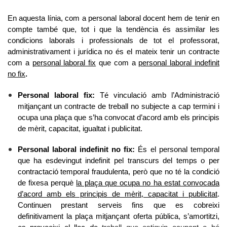
En aquesta línia, com a personal laboral docent hem de tenir en
compte també que, tot i que la tendència és assimilar les
condicions laborals i professionals de tot el professorat,
administrativament i jurídica no és el mateix tenir un contracte
com a
personal laboral fix
que com a
personal laboral indefinit
no fix
.
Personal laboral fix:
Té vinculació amb l’Administració
mitjançant un contracte de treball no subjecte a cap termini i
ocupa una plaça que s’ha convocat d’acord amb els principis
de mèrit, capacitat, igualtat i publicitat.
Personal laboral indefinit no fix:
És el personal temporal
que ha esdevingut indefinit pel transcurs del temps o per
contractació temporal fraudulenta, però que no té la condició
de fixesa perquè
la plaça que ocupa no ha estat convocada
d’acord amb els principis de mèrit, capacitat i publicitat
.
Continuen prestant serveis fins que es cobreixi
definitivament la plaça mitjançant oferta pública, s’amortitzi,