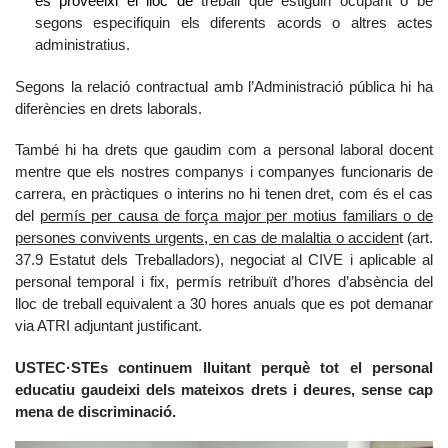
es proveeixi el lloc de
treball que estiguin ocupant o bé
segons especifiquin els diferents acords o altres actes
administratius.
Segons la relació contractual amb l’Administració pública hi ha
diferències en drets laborals.
També hi ha drets que gaudim com a personal laboral docent
mentre que els nostres companys i companyes funcionaris de
carrera, en pràctiques o interins no hi tenen dret, com és el cas
del
permís
per causa de força major per motius familiars o de
persones convivents urgents, en cas de malaltia o acciden
t (art.
37.9 Estatut dels Treballadors), negociat al
CIVE i aplicable al
personal temporal i fix,
permís retribuït d’hores d’absència del
lloc de treball
equivalent
a 30
hores anuals que es pot demanar
via ATRI adjuntant justificant.
USTEC·STEs continuem lluitant perquè tot el personal
educatiu gaudeixi dels mateixos drets i deures, sense cap
mena de discriminació.