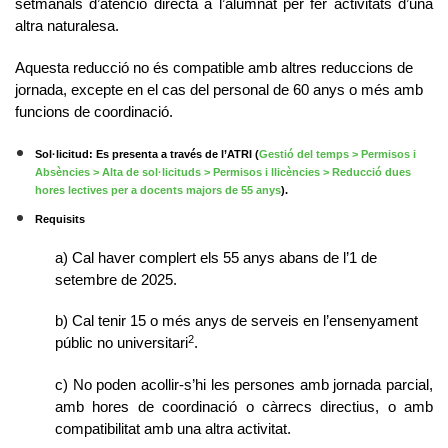
setmanals d’atenció directa a l’alumnat per fer activitats d’una
altra naturalesa.
Aquesta reducció no és compatible amb altres reduccions de
jornada, excepte en el cas del personal de 60 anys o més amb
funcions de coordinació.
Sol·licitud:
Es presenta a través de l’ATRI (
Gestió del temps > Permisos i
Absències > Alta de sol·licituds > Permisos i llicències > Reducció dues
hores lectives per a docents majors de 55 anys
)
.
Requisits
a) Cal haver complert els 55 anys abans de l’1 de
setembre de 2025.
b) Cal tenir 15 o més anys de serveis en l’ensenyament
2
públic no universitari
.
c) No poden acollir-s’hi les persones amb jornada parcial,
amb hores de coordinació o càrrecs directius, o amb
compatibilitat amb una altra activitat.