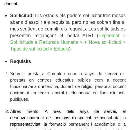
docent.
Sol·licitud:
Els estadis els podem sol·licitar tres mesos
abans d’assolir els requisits, però no es cobren fins al
mes següent de complir els requisits. Les sol·licituds es
presenten mitjançant el portal ATRI (
Expedient >
Sol·licituds a Recursos Humans > + Nova sol·licitud >
Tipus de sol·licitud > Estadis
).
Requisits
Serveis prestats: Compten com a anys de servei els
prestats en centres educatius públics com a docent
funcionari/ària o interí/ina, docent de religió, personal docent
contractat en règim laboral i educador/a en llars d’infants
públiques.
Altres mèrits:
A més dels anys de servei, el
desenvolupament de funcions d’especial responsabilitat o
representativitat, la formac
ió permanent i acadèmica o la