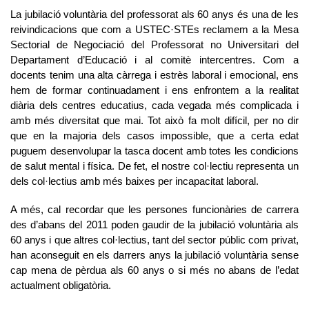
La jubilació voluntària del professorat als 60 anys és una de les
reivindicacions que com a USTEC·STEs reclamem a la Mesa
Sectorial de Negociació del Professorat no Universitari del
Departament d’Educació i al comitè intercentres. Com a
docents tenim
una alta càrrega i estrès laboral i emocional, ens
hem de formar continuadament i ens enfrontem a la realitat
diària dels centres educatius, cada vegada més complicada i
amb més diversitat que mai. Tot això fa molt difícil, per no dir
que en la majoria dels casos impossible, que a certa edat
puguem desenvolupar la tasca docent amb totes les condicions
de salut mental i física. De fet, el nostre col·lectiu representa un
dels col·lectius amb més baixes per incapacitat laboral.
A més, cal recordar que les persones funcionàries de carrera
des d’abans del 2011 poden gaudir de la jubilació voluntària als
60 anys i que altres col·lectius, tant del sector públic com privat,
han aconseguit en els darrers anys la jubilació voluntària sense
cap mena de pèrdua als 60 anys o si més no abans de l’edat
actualment obligatòria.