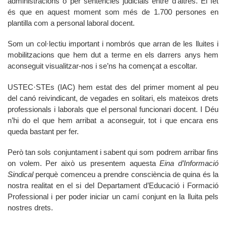
administracions o per sentències judicials entre d’altres. El fet
és que en aquest moment som més de 1.700 persones en
plantilla com a personal laboral docent.
Som un col·lectiu important i nombrós que arran de les lluites i
mobilitzacions que hem dut a terme en els darrers anys hem
aconseguit visualitzar-nos i se’ns ha començat a escoltar.
USTEC·STEs (IAC) hem estat des del primer moment al peu
del canó reivindicant, de vegades en solitari, els mateixos drets
professionals i laborals que el personal funcionari docent. I Déu
n’hi do el que hem arribat a aconseguir, tot i que encara ens
queda bastant per fer.
Però tan sols conjuntament i sabent qui som podrem arribar fins
on volem. Per això us presentem aquesta
Eina d’Informació
Sindical
perquè comenceu a prendre consciència de quina és la
nostra realitat en el si del Departament d’Educació i Formació
Professional i per poder iniciar un camí conjunt en la lluita pels
nostres drets.