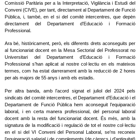
Comissió Paritària per a la Interpretació, Vigilància i Estudi del
Conveni (CIVE), per tant, directament al Departament de Funció
Pública, i, també, en el si del comitè intercentres, que depèn
directament del Departament d’Educació i Formació
Professional.
Ara bé, històricament, però, els diferents drets aconseguits per
al funcionariat docent en la Mesa Sectorial del Professorat no
Universitari del Departament d’Educació i Formació
Professional s’han aplicat al nostre col·lectiu en els mateixos
termes, com ha estat darrerament amb la reducció de 2 hores
per als majors de 55 anys i amb els estadis.
Per altra banda, amb l’acord signat el juliol del 2024 pels
sindicats del comitè intercentres, el Departament d’Educació i el
Departament de Funció Pública hem aconseguit l’equiparació
laboral, i en certa manera professional, del personal laboral
docent amb la resta del funcionariat docent. És més, amb la
signatura de la modificació i regulació de tot el nostre col·lectiu
en el si del VI Conveni del Personal Laboral, se’ns reconeix
l’equiparació salarial i de complements (de càrrecs i d’antiguitat)