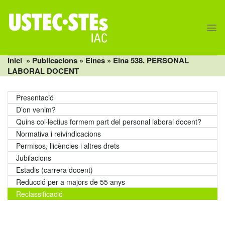
Skip
to
content
Inici
» Publicacions »
Eines
» Eina 538. PERSONAL
LABORAL DOCENT
Presentació
D’on venim?
Quins col·lectius formem part del personal laboral docent?
Normativa i reivindicacions
Permisos, llicències i altres drets
Jubilacions
Estadis (carrera docent)
Reducció per a majors de 55 anys
Reclassificació