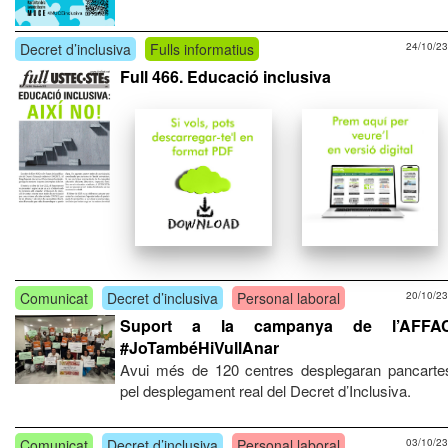
Decret d’inclusiva
Fulls informatius
24/10/23
Full 466. Educació inclusiva
Comunicat
Decret d’inclusiva
Personal laboral
20/10/23
Suport a la campanya de l’AFFA
#JoTambéHiVullAnar
Avui més de 120 centres desplegaran pancarte
pel desplegament real del Decret d’Inclusiva.
Comunicat
Decret d’inclusiva
Personal laboral
03/10/23