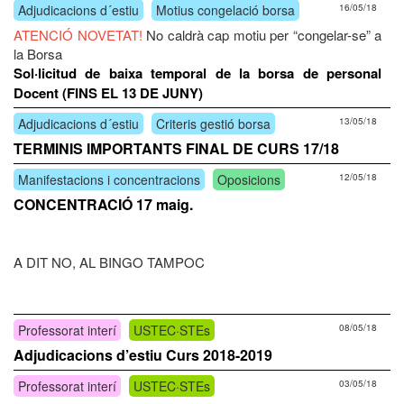
Adjudicacions d´estiu
Motius congelació borsa
16/05/18
ATENCIÓ NOVETAT!
No caldrà cap motiu per “congelar-se” a
la Borsa
Sol·licitud de baixa temporal de la borsa de personal
Docent (FINS EL 13 DE JUNY)
Adjudicacions d´estiu
Criteris gestió borsa
13/05/18
TERMINIS IMPORTANTS FINAL DE CURS 17/18
Manifestacions i concentracions
Oposicions
12/05/18
CONCENTRACIÓ 17 maig.
A DIT NO, AL BINGO TAMPOC
Professorat interí
USTEC·STEs
08/05/18
Adjudicacions d’estiu Curs 2018-2019
Professorat interí
USTEC·STEs
03/05/18