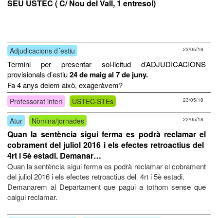
SEU USTEC ( C/ Nou del Vall, 1 entresol)
Adjudicacions d´estiu
23/05/18
Termini per presentar sol·licitud d’ADJUDICACIONS
provisionals d’estiu
24 de maig al 7 de juny.
Fa 4 anys deiem això, exageràvem?
Professorat interí
USTEC·STEs
23/05/18
Atur
Nòmina/jornades
22/05/18
Quan la sentència sigui ferma es podrà reclamar el
cobrament del juliol 2016 i els efectes retroactius del
4rt i 5è estadi. Demanar…
Quan la sentència sigui ferma es podrà reclamar el cobrament
del juliol 2016 i els efectes retroactius del 4rt i 5è estadi.
Demanarem al Departament que pagui a tothom sense que
calgui reclamar.