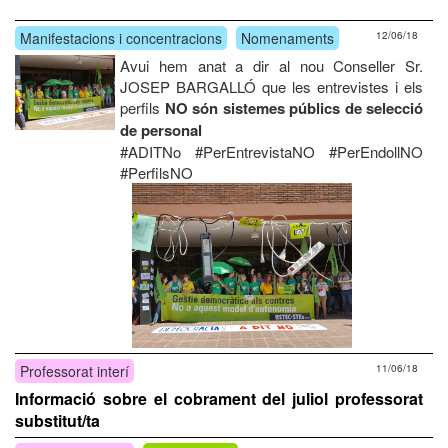
Manifestacions i concentracions
Nomenaments
12/06/18
Avui hem anat a dir al nou Conseller Sr.
JOSEP BARGALLÓ que les entrevistes i els
perfils
NO són sistemes públics de selecció
de personal
#ADITNo #PerEntrevistaNO #PerEndollNO
#PerfilsNO
Professorat interí
11/06/18
Informació sobre el cobrament del juliol professorat
substitut/ta