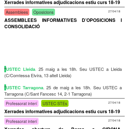
Xerrades informatives adjudicacions estiu curs 18-19
Assemblees
Oposicions
27/04/18
ASSEMBLEES INFORMATIVES D’OPOSICIONS I
CONSOLIDACIÓ
*
USTEC Lleida
.
25 maig a les 18h. Seu USTEC a Lleida
(C/Comtessa Elvira, 13 altell Lleida)
*
USTEC Tarragona
. 25 de maig a les 18h. Seu USTEC a
Tarragona (C/Sant Fancesc 14, 2-1 Tarragona)
Professorat interí
USTEC·STEs
27/04/18
Xerrades informatives adjudicacions estiu curs 18-19
Professorat interí
27/04/18