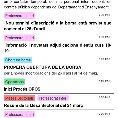
amb caràcter temporal, com a personal interí docent, en
centres públics dependents del Departament d’Ensenyament.
Professorat interí
20/04/18
Nou termini d’inscripció a la borsa està previst que
comenci el 26 d’abril
Professorat interí
20/04/18
Informació i novetats adjudicacions d’estiu curs 18-
19
Obertura borsa
19/04/18
PROPERA OBERTURA DE LA BORSA
per a noves incorporacions del 26 d’abril al 14 de maig.
Oposicions
14/04/18
Inici Procés OPOS
Meses Sectorials
Professorat interí
03/04/18
Resum de la Mesa Sectorial del 21 març
Professorat interí
22/03/18