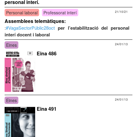
personal interí.
Personal laboral
Professorat interí
21/10/21
Assemblees telemàtiques:
:
#VagaSectorPúblic28oct
per l’estabilització del personal
interí docent i laboral
Eines
24/01/13
Eina 486
Eines
24/01/13
Eina 491