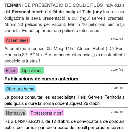
TERMINI
DE PRESENTACIÓ DE SOL·LICITUDS individuals
del
Personal interí
: del
24 de maig al 7 de juny
Torna a ser
obligatòria la seva presentació a qui tingui serveis prestats.
Mínim 30 peticions per vacant. Mínim 10 peticions per mitja
vacants. Es pot optar per una petició o totes dues.
Assemblees
20/04/18
Assemblea interines 05 Maig 11hs Ateneu Rebel ( C/ Font
Honrada,32 BCN ). Per un accés diferenciat, pla d’estabilitat i
oposicions justes !
Eines
Oposicions
20/04/18
Publicacions de cursos anteriors
Obertura borsa
20/04/18
Ja podeu consultar les especialitats i els Serveis Territorials
pels quals s’obre la Borsa docent aquest 26 d’abril.
Normativa
Professorat interí
20/04/18
RES ENS/763/2018, de 12 d’abril, de convocatòria de concurs
públic per formar part de la borsa de treball per prestar serveis