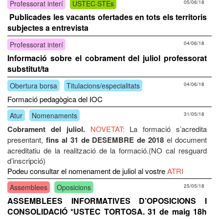
Professorat interí
USTEC·STEs
05/06/18
Publicades les vacants ofertades en tots els territoris
subjectes a entrevista
Professorat interí
04/06/18
Informació sobre el cobrament del juliol professorat
substitut/ta
Obertura borsa
Titulacions/especialitats
04/06/18
Formació pedagògica del IOC
Atur
Nomenaments
31/05/18
Cobrament del juliol.
NOVETAT:
La formació s’acredita
presentant,
fins al 31 de DESEMBRE de 2018
el document
acreditatiu de la realització de la formació.(NO cal resguard
d’inscripció)
Podeu consultar el nomenament de juliol al vostre
ATRI
Assemblees
Oposicions
25/05/18
ASSEMBLEES INFORMATIVES D’OPOSICIONS I
CONSOLIDACIÓ *USTEC TORTOSA. 31 de maig 18h