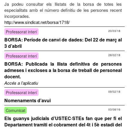
Ja podeu consultar els llistats de la borsa de totes les
especialitats amb el número definitiu de les persones recent
incorporades.
http://www.sindicat.net/borsa/1718/
Professorat interí
20/03/18
BORSA: Període de canvi de dades: Del 22 de març al
3 d’abril
Professorat interí
28/02/18
BORSA: Publicada la llista definitiva de persones
admeses i excloses a la borsa de treball de personeal
docent.
Accés a l’aplicatiu
Professorat interí
09/02/18
Nomenaments d’avui
Comunicat
03/08/16
Els guanys judicials d’USTEC·STEs fan que per fi el
Departament tramiti el cobrament del 4t i 5è estadi del