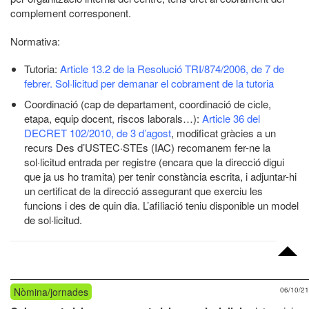
complement corresponent.
Normativa:
Tutoria:
Article 13.2 de la Resolució TRI/874/2006, de 7 de
febrer
.
Sol·licitud per demanar el cobrament de la tutoria
Coordinació (cap de departament, coordinació de cicle,
etapa, equip docent, riscos laborals…):
Article 36 del
DECRET 102/2010, de 3 d’agost
, modificat gràcies a un
recurs Des d’USTEC·STEs (IAC) recomanem fer-ne la
sol·licitud entrada per registre (encara que la direcció digui
que ja us ho tramita) per tenir constància escrita, i adjuntar-hi
un certificat de la direcció assegurant que exerciu les
funcions i des de quin dia. L’afiliació teniu disponible un model
de sol·licitud.
Nòmina/jornades
06/10/21