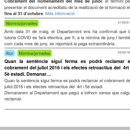
Cobrament del nomenament del mes de juliol
: el termini pe
presentar el document acreditatiu de la realització de la formació é
fins al 31 d’octubre
.
Més informació
Nòmina/jornades
31/05/21
Amb data 31 de maig, el Departament ens ha confirmat que l
tutoria COVID es farà efectiva, per fi, a la nòmina de juny.I també
com cada mes de juny, es reportarà la paga extraordinària.
Atur
Nòmina/jornades
22/05/18
Quan la sentència sigui ferma es podrà reclamar e
cobrament del juliol 2016 i els efectes retroactius del 4rt 
5è estadi. Demanar…
Quan la sentència sigui ferma es podrà reclamar el cobrament de
juliol 2016 i els efectes retroactius del 4rt i 5è estadi.
Demanarem al Departament que pagui a tothom sense que calgu
reclamar.