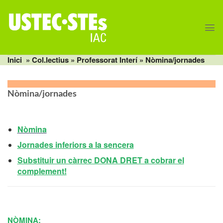
Skip
to
content
Inici
» Col.lectius »
Professorat Interí
» Nòmina/jornades
Nòmina/jornades
Nòmina
Jornades inferiors a la sencera
Substituir un càrrec DONA DRET a cobrar el
complement!
NÒMINA: