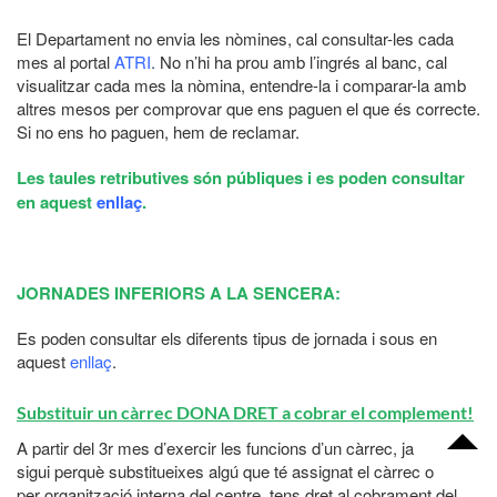
El Departament no envia les nòmines, cal consultar-les cada
mes al portal
ATRI
.
No n’hi ha prou amb l’ingrés al banc, cal
visualitzar cada mes la nòmina, entendre-la i comparar-la amb
altres mesos per comprovar que ens paguen el que és correcte.
Si no ens ho paguen, hem de reclamar.
Les taules retributives són públiques i es poden consultar
en aquest
enllaç
.
JORNADES INFERIORS A LA SENCERA:
Es poden consultar els diferents tipus de jornada i sous en
aquest
enllaç
.
Substituir un càrrec DONA DRET a cobrar el complement!
A partir del 3r mes d’exercir les funcions d’un càrrec, ja
sigui perquè substitueixes algú que té assignat el càrrec o
per organització interna del centre, tens dret al cobrament del