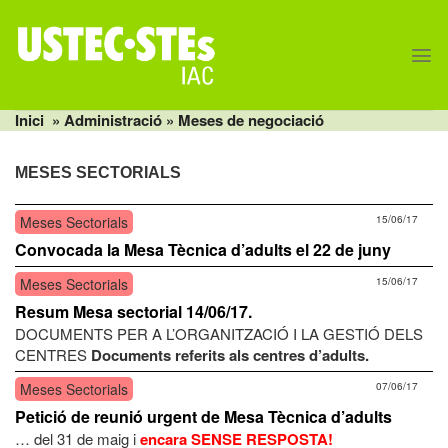
Skip
to
content
Inici
» Administració » Meses de negociació
MESES SECTORIALS
Meses Sectorials
15/06/17
Convocada la Mesa Tècnica d’adults el 22 de juny
Meses Sectorials
15/06/17
Resum Mesa sectorial 14/06/17.
DOCUMENTS PER A L’ORGANITZACIÓ I LA GESTIÓ DELS
CENTRES
Documents referits als centres d’adults.
Meses Sectorials
07/06/17
Petició de reunió urgent de Mesa Tècnica d’adults
… del 31 de maig i
encara SENSE RESPOSTA!