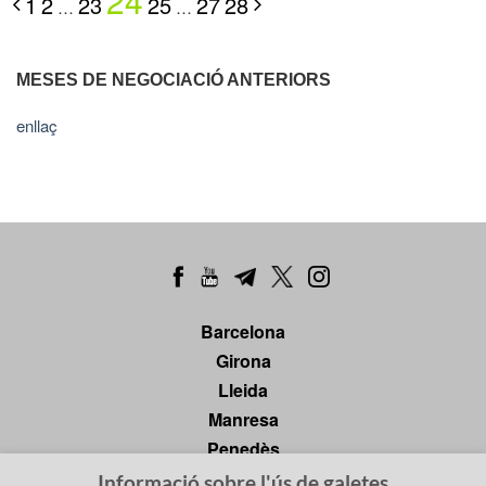
24
1
2
23
25
27
28
…
…
MESES DE NEGOCIACIÓ ANTERIORS
enllaç
Barcelona
Girona
Lleida
Manresa
Penedès
Tarragona
Informació sobre l'ús de galetes