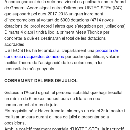
A començament de la setmana vinent es publicarà com a Acord
de Govern l’Acord signat entre d’altres per USTEC·STEs (IAC)
que suposarà pel curs 2017-2018 un gran increment
d’incorporacions al voltant de 6000 dotacions (4714 noves
dotacions del propi acord i altres que s’afegeixen per jubilacions)
Dimarts 4 d’abril tindrà lloc la primera Mesa Tècnica per
concretar a què es destinaran el total de les dotacions
acordades.
USTEC·STEs ha fet arribar al Departament una
proposta de
concreció d’aquestes dotacions
per poder quantificar, valorar i
facilitar l’acord de l’assignació de les dotacions, a les
necessitats més punyents.
COBRAMENT DEL MES DE JULIOL
Gràcies a l’Acord signat, el personal substitut que hagi treballat
un mínim de 6 mesos aquest curs se li farà un nou
nomenament al mes de juliol.
Els requisits són: Haver treballat almenys un dia el 3r trimestre i
realitzar un curs durant el mes de juliol o presentar-se a
oposicions.
Amb la posició totalment contrària d’USTEC·STEs, la inscripció