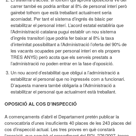
carrer també es podria arribar al 8% de personal interí però
gairebé tothom que està treballant actualment seria
acomiadat. Per tant el sistema d’ingrés és bàsic per
estabilitzar el personal interí. L’acord estatal establiria que
l’Administració catalana pugui establir un nou sistema
d’ingrés transitori (que podria fer baixar al 8% la taxa
d’interinitat possibilitant a l’Administració l’oferta del 90% de
les vacants ocupades per personal interí en els propers
TRES ANYS) però acota que els serveis prestats a
l’administració no poden entrar en la fase d’oposició.
Un nou acord d’estabilitat que obligui a l’administració a
estabilitzar el personal que no ingressés com a funcionari.
D’aquesta manera també obligaria a l’Administració a
estabilitzar el personal que actualment està treballant.
OPOSICIÓ AL COS D’INSPECCIÓ
A començaments d’abril el Departament pretén publicar la
convocatòria d’unes insuficients 40 places de les 243 places del
cos d’inspecció actual. Les tres proves en què constarà
l’oposició, que seguirà el procediment del RDL 276/2007, tenen