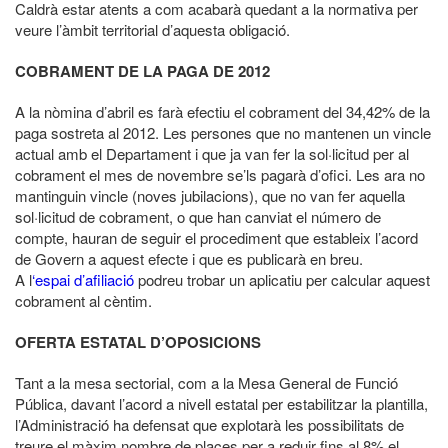
Caldrà estar atents a com acabarà quedant a la normativa per
veure l’àmbit territorial d’aquesta obligació.
COBRAMENT DE LA PAGA DE 2012
A la nòmina d’abril es farà efectiu el cobrament del 34,42% de la
paga sostreta al 2012. Les persones que no mantenen un vincle
actual amb el Departament i que ja van fer la sol·licitud per al
cobrament el mes de novembre se’ls pagarà d’ofici. Les ara no
mantinguin vincle (noves jubilacions), que no van fer aquella
sol·licitud de cobrament, o que han canviat el número de
compte, hauran de seguir el procediment que estableix l’acord
de Govern a aquest efecte i que es publicarà en breu.
A l
‘espai d’afiliació
podreu trobar un aplicatiu per calcular aquest
cobrament al cèntim.
OFERTA ESTATAL D’OPOSICIONS
Tant a la mesa sectorial, com a la Mesa General de Funció
Pública, davant l’acord a nivell estatal per estabilitzar la plantilla,
l’Administració ha defensat que explotarà les possibilitats de
treure el màxim nombre de places per a reduir fins al 8% el