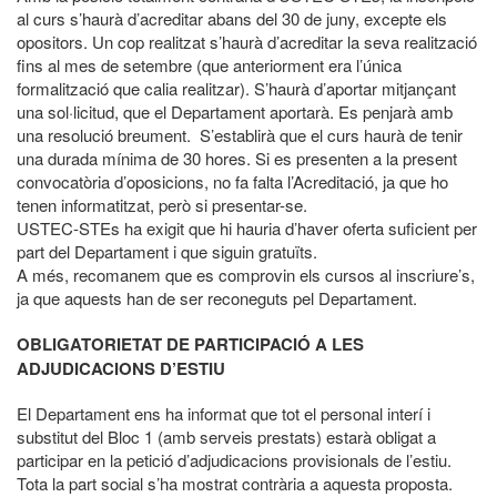
al curs s’haurà d’acreditar abans del 30 de juny, excepte els
opositors. Un cop realitzat s’haurà d’acreditar la seva realització
fins al mes de setembre (que anteriorment era l’única
formalització que calia realitzar). S’haurà d’aportar mitjançant
una sol·licitud, que el Departament aportarà. Es penjarà amb
una resolució breument. S’establirà que el curs haurà de tenir
una durada mínima de 30 hores. Si es presenten a la present
convocatòria d’oposicions, no fa falta l’Acreditació, ja que ho
tenen informatitzat, però si presentar-se.
USTEC-STEs ha exigit que hi hauria d’haver oferta suficient per
part del Departament i que siguin gratuïts.
A més, recomanem que es comprovin els cursos al inscriure’s,
ja que aquests han de ser reconeguts pel Departament.
OBLIGATORIETAT DE PARTICIPACIÓ A LES
ADJUDICACIONS D’ESTIU
El Departament ens ha informat que tot el personal interí i
substitut del Bloc 1 (amb serveis prestats) estarà obligat a
participar en la petició d’adjudicacions provisionals de l’estiu.
Tota la part social s’ha mostrat contrària a aquesta proposta.