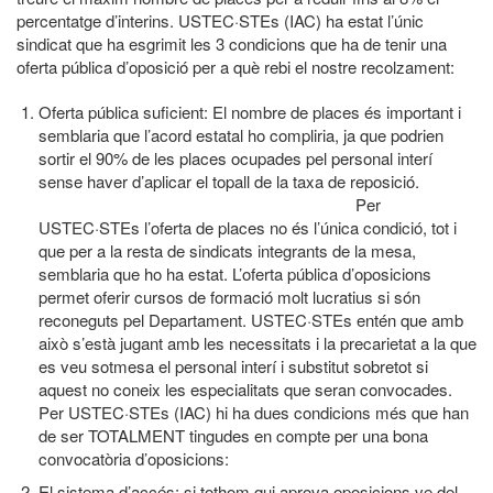
percentatge d’interins. USTEC·STEs (IAC) ha estat l’únic
sindicat que ha esgrimit les 3 condicions que ha de tenir una
oferta pública d’oposició per a què rebi el nostre recolzament:
Oferta pública suficient: El nombre de places és important i
semblaria que l’acord estatal ho compliria, ja que podrien
sortir el 90% de les places ocupades pel personal interí
sense haver d’aplicar el topall de la taxa de reposició.
Per
USTEC·STEs l’oferta de places no és l’única condició, tot i
que per a la resta de sindicats integrants de la mesa,
semblaria que ho ha estat. L’oferta pública d’oposicions
permet oferir cursos de formació molt lucratius si són
reconeguts pel Departament. USTEC·STEs entén que amb
això s’està jugant amb les necessitats i la precarietat a la que
es veu sotmesa el personal interí i substitut sobretot si
aquest no coneix les especialitats que seran convocades.
Per USTEC·STEs (IAC) hi ha dues condicions més que han
de ser TOTALMENT tingudes en compte per una bona
convocatòria d’oposicions:
El sistema d’accés: si tothom qui aprova oposicions ve del