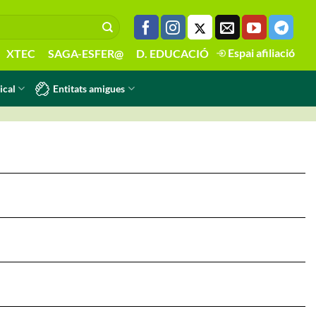
Espai afiliació
XTEC
SAGA-ESFER@
D. EDUCACIÓ
Entitats amigues
ical