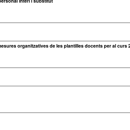
ersonal interí i substitut
res organitzatives de les plantilles docents per al curs 