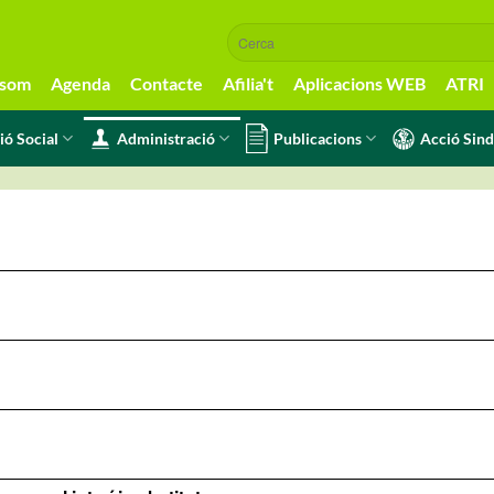
 som
Agenda
Contacte
Afilia't
Aplicacions WEB
ATRI
ió Social
Administració
Publicacions
Acció Sind