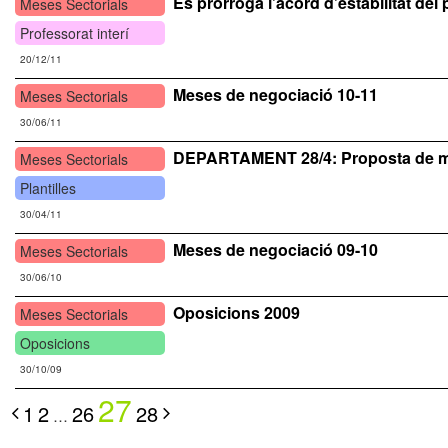
Es prorroga l’acord d’estabilitat del p
Meses Sectorials
Professorat interí
20/12/11
Meses de negociació 10-11
Meses Sectorials
30/06/11
DEPARTAMENT 28/4: Proposta de mesu
Meses Sectorials
Plantilles
30/04/11
Meses de negociació 09-10
Meses Sectorials
30/06/10
Oposicions 2009
Meses Sectorials
Oposicions
30/10/09
27
1
2
26
28
…