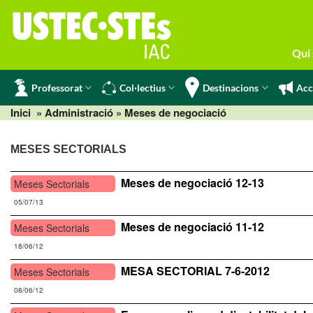
Skip
to
content
Qui
Professorat
Col·lectius
Destinacions
Acc
Inici
» Administració » Meses de negociació
MESES SECTORIALS
Meses de negociació 12-13
Meses Sectorials
05/07/13
Meses de negociació 11-12
Meses Sectorials
18/06/12
MESA SECTORIAL 7-6-2012
Meses Sectorials
08/06/12