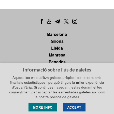
Barcelona
Girona
Lleida
Manresa
Penedès
Tarragona
Informació sobre l'ús de galetes
Tortosa
Aquest lloc web utilitza galetes pròpies i de tercers amb
finalitats estadístiques i perquè tinguis la millor experiència
d'usuari/ària. Si continues navegant, estàs donant el teu
consentiment per acceptar les esmentades galetes així com
Política de privadesa
la nostra política de galetes
Política de galetes
Política de xarxes socials
Avís legal
MORE INFO
ACCEPT