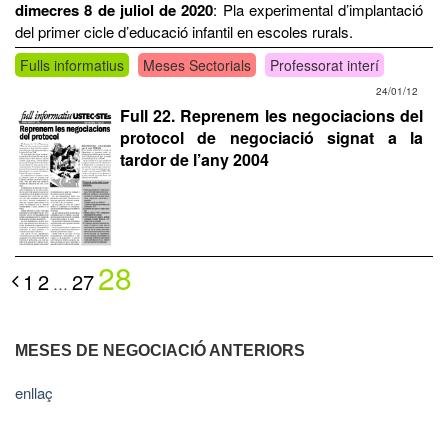
dimecres 8 de juliol de 2020
: Pla experimental d’implantació
del primer cicle d’educació infantil en escoles rurals.
Fulls informatius
Meses Sectorials
Professorat interí
24/01/12
Full 22. Reprenem les negociacions del
protocol de negociació signat a la
tardor de l’any 2004
28
1
2
27
…
MESES DE NEGOCIACIÓ ANTERIORS
enllaç