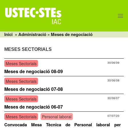
Skip
to
content
Inici
» Administració » Meses de negociació
MESES SECTORIALS
Meses Sectorials
30/06/09
Meses de negociació 08-09
Meses Sectorials
30/06/08
Meses de negociació 07-08
Meses Sectorials
30/06/07
Meses de negociació 06-07
Meses Sectorials
Personal laboral
07/07/20
Convocada Mesa Tècnica de Personal laboral per