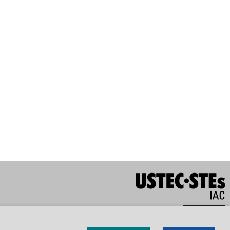
Tarragona
Tortosa
Reconeixement NoComercial