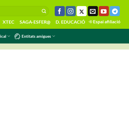
Espai afiliació
XTEC
SAGA-ESFER@
D. EDUCACIÓ
Entitats amigues
ical