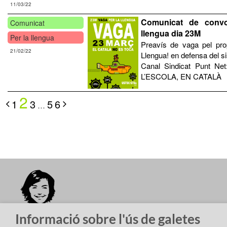
11/03/22
Comunicat de convo
Comunicat
llengua dia 23M
Per la llengua
Preavís de vaga pel pro
21/02/22
Llengua! en defensa del 
Canal Sindicat Punt Net
L’ESCOLA, EN CATALÀ
2
1
3
5
6
…
Barcelona
Girona
Informació sobre l'ús de galetes