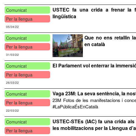
USTEC fa una crida a frenar la f
Comunicat
lingüística
Per la llengua
05/04/22
Que no ens retallin la
Comunicat
en català
Per la llengua
31/03/22
El Parlament vol enterrar la immersió
Comunicat
Per la llengua
26/03/22
Vaga 23M: La seva sentència, la nostr
Comunicat
23M Fotos de les manifestacions i conc
Per la llengua
#LaPúblicaÉsEnCatalà
22/03/22
USTEC-STEs (IAC) fa una crida als
Comunicat
les mobilitzacions per la Llengua d
Per la llengua