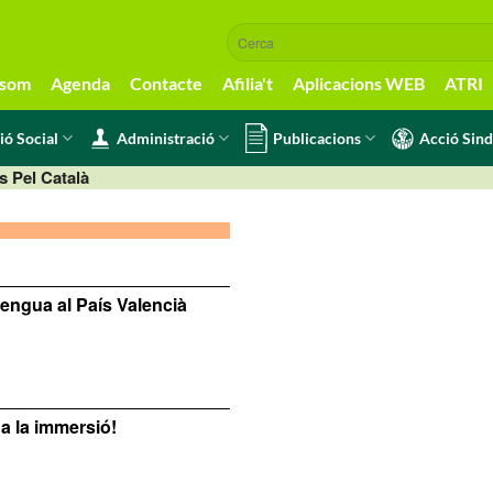
 som
Agenda
Contacte
Afilia't
Aplicacions WEB
ATRI
ió Social
Administració
Publicacions
Acció Sind
 Pel Català
lengua al País Valencià
 a la immersió!