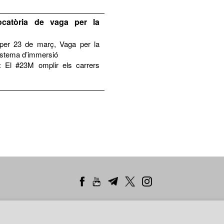
catòria de vaga per la
per 23 de març, Vaga per la
sistema d’immersió
: El #23M omplir els carrers
Lleida
Manresa
Penedès