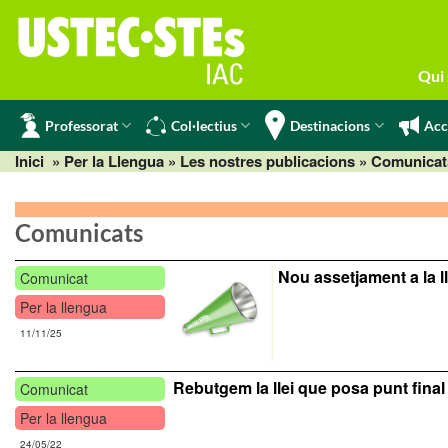
Skip
to
content
Qui
Professorat
Col·lectius
Destinacions
Acc
Inici
» Per la Llengua »
Les nostres publicacions
» Comunicats
Comunicats
Nou assetjament a la l
Comunicat
Per la llengua
11/11/25
Rebutgem la llei que posa punt final
Comunicat
Per la llengua
24/05/22