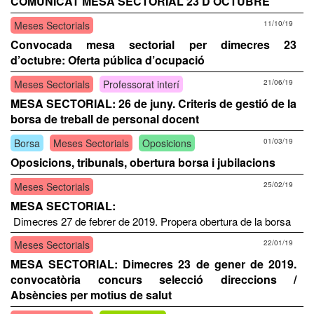
COMUNICAT MESA SECTORIAL 23 D’OCTUBRE
Meses Sectorials
11/10/19
Convocada mesa sectorial per dimecres 23
d’octubre: Oferta pública d’ocupació
Meses Sectorials
Professorat interí
21/06/19
MESA SECTORIAL: 26 de juny. Criteris de gestió de la
borsa de treball de personal docent
Borsa
Meses Sectorials
Oposicions
01/03/19
Oposicions, tribunals, obertura borsa i jubilacions
Meses Sectorials
25/02/19
MESA SECTORIAL:
Dimecres 27 de febrer de 2019. Propera obertura de la borsa
Meses Sectorials
22/01/19
MESA SECTORIAL: Dimecres 23 de gener de 2019.
convocatòria concurs selecció direccions /
Absències per motius de salut