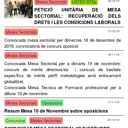
Meses Sectorials
USTEC·STEs
18/12/19
PETICIÓ UNITÀRIA DE MESA
SECTORIAL: RECUPERACIÓ DELS
DRETS I LES CONDICIONS LABORALS
Meses Sectorials
13/12/19
Convocada mesa sectorial per dimecres 18 de desembre de
2019: convocatòria de concurs oposició
Meses Sectorials
18/11/19
Convocada Mesa Sectorial per a dimarts 19 de novembre:
concurs de mèrits directors/es i concurs de trasllats
específics de mèrits perfil metodologies amb enfocament
globalitzat.
Convocada Mesa Tècnica de Formació professional per a
dilluns 18 de novembre
Meses Sectorials
Oposicions
11/11/19
Resum Mesa 10 de Novembre sobre oposicions
Comunicat
Meses Sectorials
24/10/19