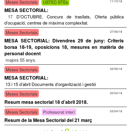
Meses Sectorials
USTEC·STEs
11/10/18
MESA SECTORIAL:
17
D’OCTUBRE. Concurs de trasllats, Oferta pública
d’ocupació, centres de màxima complexitat.
Meses Sectorials
27/06/18
MESA SECTORIAL: Divendres 29 de juny: Criteris
borsa 18-19, oposicions 18, mesures en matèria de
personal docent
majors 55 anys.
Meses Sectorials
02/06/18
MESA SECTORIAL:
13 i 15 d’abril Documents d’organització i gestió
Meses Sectorials
20/04/18
Resum mesa sectorial 18 d’abril 2018.
Meses Sectorials
Professorat interí
03/04/18
Resum de la Mesa Sectorial del 21 març