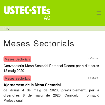
Skip
to
content
Inici
Meses Sectorials
Meses Sectorials
12/05/20
Convocatòria Mesa Sectorial Personal Docent per a dimecres
13 maig 2020
Meses Sectorials
04/05/20
Ajornament de la Mesa Sectorial
de dilluns 4 de maig de 2020
, previsiblement, per a
divendres 8 de maig de 2020
: Currículum Formació
Professional