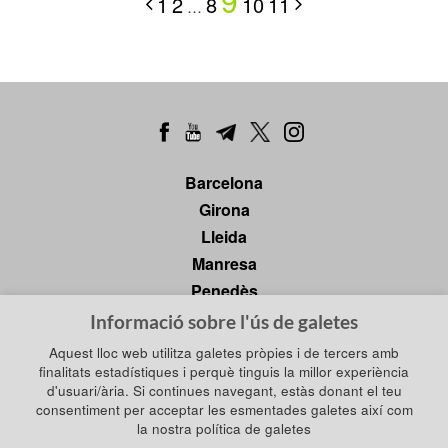
9
1
2
8
10
11
…
Barcelona
Girona
Lleida
Manresa
Penedès
Tarragona
Informació sobre l'ús de galetes
Tortosa
Aquest lloc web utilitza galetes pròpies i de tercers amb
finalitats estadístiques i perquè tinguis la millor experiència
d'usuari/ària. Si continues navegant, estàs donant el teu
consentiment per acceptar les esmentades galetes així com
Política de privadesa
la nostra política de galetes
Política de galetes
Política de xarxes socials