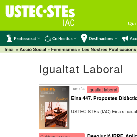
Skip
to
content
Qui
Professorat
Col·lectius
Destinacions
Acc
Inici
» Acció Social »
Feminismes
»
Les Nostres Publicacions
Igualtat Laboral
18/11/22
Igualtat laboral
Eina 447. Propostes Didàctiq
USTEC·STEs (IAC) Eina sindical 
Devolució IRPF. Aplic
Cuidem la cura