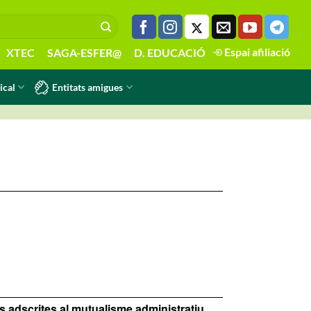
Espai afiliació
XTEC
SAGA-ESFER@
D. EDUCACIÓ
Entitats amigues
ical
s adscrites al mutualisme administratiu.