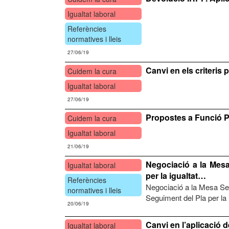
Igualtat laboral
Referències
normatives i lleis
27/06/19
Canvi en els criteris 
Cuidem la cura
Igualtat laboral
27/06/19
Propostes a Funció Pú
Cuidem la cura
Igualtat laboral
21/06/19
Negociació a la Mesa
Igualtat laboral
per la igualtat…
Referències
Negociació a la Mesa Sec
normatives i lleis
Seguiment del Pla per la i
20/06/19
Canvi en l’aplicació 
Igualtat laboral