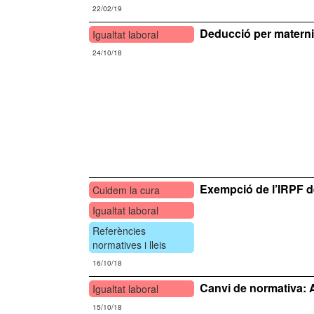
22/02/19
Deducció per maternit
Igualtat laboral
24/10/18
Exempció de l’IRPF d
Cuidem la cura
Igualtat laboral
Referències
normatives i lleis
16/10/18
Canvi de normativa: A
Igualtat laboral
15/10/18