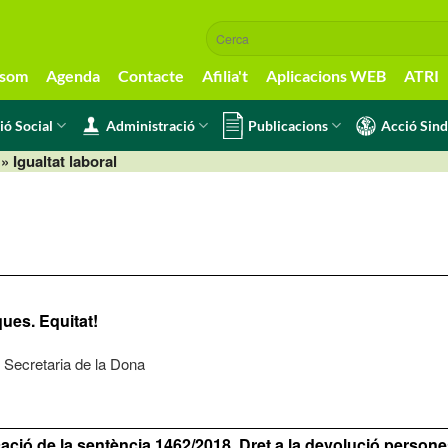
 som
Agenda
Contacte
Afilia't
Aplicacions WEB
ATRI
ió Social
Administració
Publicacions
Acció Sind
»
Igualtat laboral
ues. Equitat!
Secretaria de la Dona
ació de la sentència 1462/2018. Dret a la devolució persone