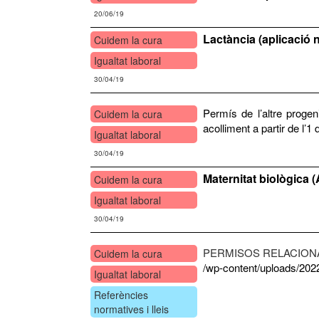
20/06/19
Lactància (aplicació 
Cuidem la cura
Igualtat laboral
30/04/19
Permís de l’altre progen
Cuidem la cura
acolliment a partir de l’1 
Igualtat laboral
30/04/19
Maternitat biològica (A
Cuidem la cura
Igualtat laboral
30/04/19
PERMISOS RELACION
Cuidem la cura
/wp-content/uploads/202
Igualtat laboral
Referències
normatives i lleis