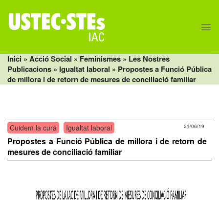
Skip
to
content
Inici
» Acció Social »
Feminismes
»
Les Nostres
Publicacions
»
Igualtat laboral
» Propostes a Funció Pública
de millora i de retorn de mesures de conciliació familiar
Cuidem la cura
Igualtat laboral
21/06/19
Propostes a Funció Pública de millora i de retorn de
mesures de conciliació familiar