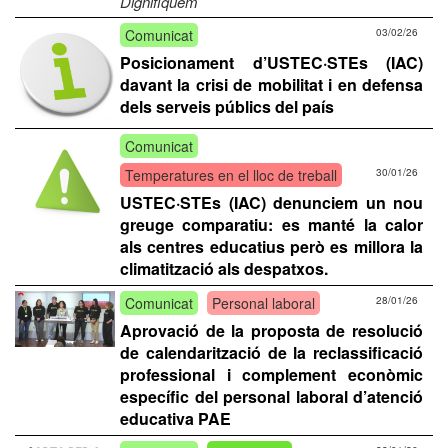
Dignifiquem
Comunicat
03/02/26
Posicionament d’USTEC·STEs (IAC)
davant la crisi de mobilitat i en defensa
dels serveis públics del país
Comunicat
Temperatures en el lloc de treball
30/01/26
USTEC·STEs (IAC) denunciem un nou
greuge comparatiu: es manté la calor
als centres educatius però es millora la
climatització als despatxos.
Comunicat
Personal laboral
28/01/26
Aprovació de la proposta de resolució
de calendarització de la reclassificació
professional i complement econòmic
específic del personal laboral d’atenció
educativa PAE