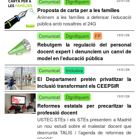
Comunicat
Dignifiquem
22/01/26
Proposta de carta per a les famílies
Animem a les famílies a defensar l’educació
pública amb nosaltres el 24G
Comunicat
Dignifiquem
FP
15/01/26
Rebutgem la regulació del personal
docent expert i denunciem un canvi de
model en l’educació pública
Comunicat
Inclusiva
14/01/26
El Departament pretén privatitzar la
inclusió transformant els CEEPSIR
Comunicat
Dignifiquem
13/01/26
Reformes estatals per precaritzar la
professió docent
USTEC·STEs i els STEs presentem a Madrid
un nou estudi sobre el malestar docent que
desmunta TALIS i l’agenda de reformes de
l’OCDE