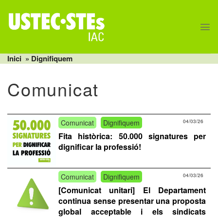
Skip
to
content
Inici
»
Dignifiquem
Comunicat
Comunicat
Dignifiquem
04/03/26
Fita històrica: 50.000 signatures per
dignificar la professió!
Comunicat
Dignifiquem
04/03/26
[Comunicat unitari] El Departament
continua sense presentar una proposta
global acceptable i els sindicats