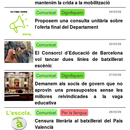
mantenim la crida a la mobilització
Comunicat
Dignifiquem
04/03/26
Proposem una consulta unitària sobre
l’oferta final del Departament
Comunicat
02/03/26
El Consorci d’Educació de Barcelona
vol tancar dues línies de batxillerat
escènic
Comunicat
Dignifiquem
27/02/26
Demanem als socis de govern que no
aprovin uns pressupostos sense les
millores reivindicades a la vaga
educativa
Comunicat
Per la llengua
26/02/26
Censura literària al batxillerat del País
Valencià