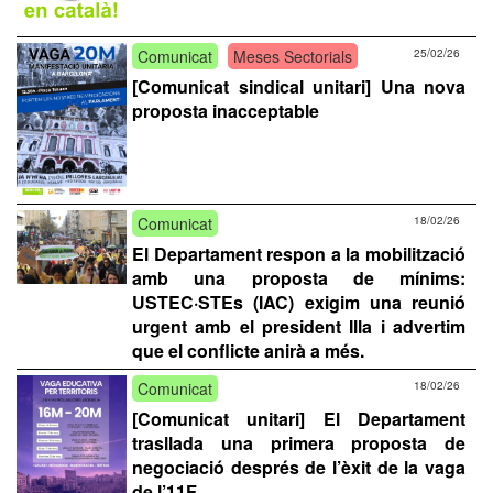
Comunicat
Meses Sectorials
25/02/26
[Comunicat sindical unitari] Una nova
proposta inacceptable
Comunicat
18/02/26
El Departament respon a la mobilització
amb una proposta de mínims:
USTEC·STEs (IAC) exigim una reunió
urgent amb el president Illa i advertim
que el conflicte anirà a més.
Comunicat
18/02/26
[Comunicat unitari] El Departament
trasllada una primera proposta de
negociació després de l’èxit de la vaga
de l’11F