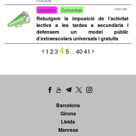
calendari
Comunicat
13/01/26
Rebutgem la imposició de l’activitat
lectiva a les tardes a secundària i
defensem un model públic
d’extraescolars universals i gratuïts
4
1
2
3
5
40
41
…
Barcelona
Girona
Lleida
Manresa