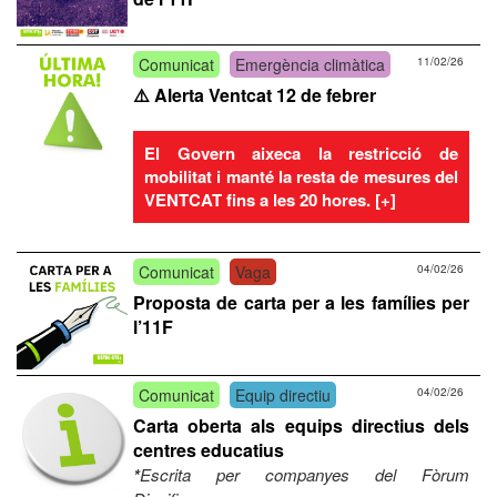
Comunicat
Emergència climàtica
11/02/26
⚠️ Alerta Ventcat 12 de febrer
El Govern aixeca la restricció de
mobilitat i manté la resta de mesures del
VENTCAT fins a les 20 hores. [+]
Comunicat
Vaga
04/02/26
Proposta de carta per a les famílies per
l’11F
Comunicat
Equip directiu
04/02/26
Carta oberta als equips directius dels
centres educatius
*
Escrita per companyes del Fòrum