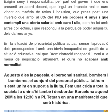
Exigim seny i responsabilitat per part del govern i que ens
presenti un acord decent, que tingui un impacte real el curs
vinent en matèria de ràtios i inclusiva, que pressuposti una
inversió que arribi al
6% del PIB els propers 4 anys i que
contempli una oferta salarial amb cara i ulls
, com ha fet amb
altres col·lectius, i que respongui a la pèrdua de poder adquisitiu
dels darrers anys.
En la situació de precarietat política actual, sense l’aprovació
dels pressupostos i amb una òbvia incapacitat de gestió de la
situació educativa, cal que l’Administració recapaciti i torni a la
mesa de negociació, altrament,
el curs no acabarà amb
normalitat
.
Aquests dies la pagesia, el personal sanitari, bombers i
bomberes, el conjunt del personal públic… tothom
s’està unint en suport a la lluita. Fem una crida a tota la
societat a unir-s’hi també i desbordar Barcelona aquest
20M a les 12:30 h a Pl. Tetuan en una manifestació que
serà històrica.