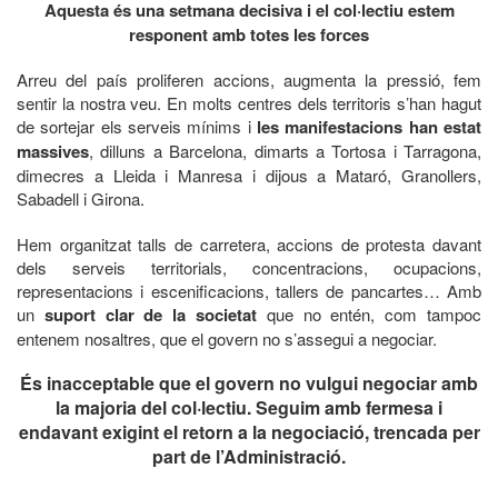
Aquesta és una setmana decisiva i el col·lectiu estem
responent amb totes les forces
Arreu del país proliferen accions, augmenta la pressió, fem
sentir la nostra veu. En molts centres dels territoris s’han hagut
de sortejar els serveis mínims i
les manifestacions han estat
massives
, dilluns a Barcelona, dimarts a Tortosa i Tarragona,
dimecres a Lleida i Manresa i dijous a Mataró, Granollers,
Sabadell i Girona.
Hem organitzat talls de carretera, accions de protesta davant
dels serveis territorials, concentracions, ocupacions,
representacions i escenificacions, tallers de pancartes… Amb
un
suport clar de la societat
que no entén, com tampoc
entenem nosaltres, que el govern no s’assegui a negociar.
És inacceptable que el govern no vulgui negociar amb
la majoria del col·lectiu. Seguim amb fermesa i
endavant exigint el retorn a la negociació, trencada per
part de l’Administració.