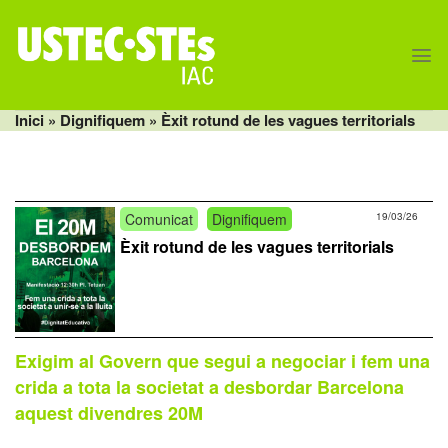
Skip
to
content
Inici
»
Dignifiquem
» Èxit rotund de les vagues territorials
Comunicat
Dignifiquem
19/03/26
Èxit rotund de les vagues territorials
Exigim al Govern que segui a negociar i fem una
crida a tota la societat a desbordar Barcelona
aquest divendres 20M