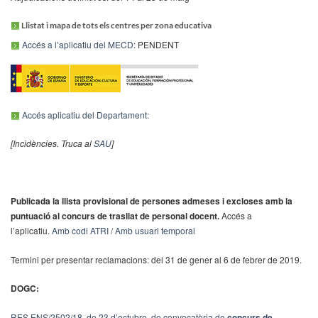
Llistat i mapa de tots els centres per zona educativa
Accés a l’aplicatiu del MECD
: PENDENT
Accés aplicatiu del Departament:
[Incidències. Truca al
SAU
]
Publicada la llista provisional de persones admeses i excloses amb la
puntuació al concurs de trasllat de personal docent.
Accés a
l’aplicatiu.
Amb codi ATRI
/
Amb usuari temporal
Termini per presentar reclamacions: del 31 de gener al 6 de febrer de 2019.
DOGC:
RES ENS/2502/18, de 23 d’octubre, de convocatòria de
concurs de