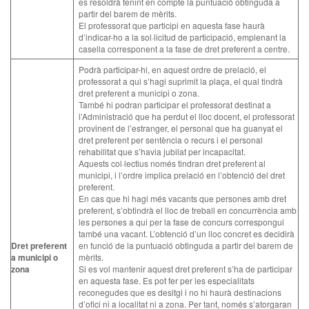
es resoldrà tenint en compte la puntuació obtinguda a
partir del barem de mèrits.
El professorat que participi en aquesta fase haurà
d’indicar-ho a la sol·licitud de participació, emplenant la
casella corresponent a la fase de dret preferent a centre.
Podrà participar-hi, en aquest ordre de prelació, el
professorat a qui s’hagi suprimit la plaça, el qual tindrà
dret preferent a municipi o zona.
També hi podran participar el professorat destinat a
l’Administració que ha perdut el lloc docent, el professorat
provinent de l’estranger, el personal que ha guanyat el
dret preferent per sentència o recurs i el personal
rehabilitat que s’havia jubilat per incapacitat.
Aquests col·lectius només tindran dret preferent al
municipi, i l’ordre implica prelació en l’obtenció del dret
preferent.
En cas que hi hagi més vacants que persones amb dret
preferent, s’obtindrà el lloc de treball en concurrència amb
les persones a qui per la fase de concurs correspongui
també una vacant. L’obtenció d’un lloc concret es decidirà
Dret preferent
en funció de la puntuació obtinguda a partir del barem de
a municipi o
mèrits.
zona
Si es vol mantenir aquest dret preferent s’ha de participar
en aquesta fase. Es pot fer per les especialitats
reconegudes que es desitgi i no hi haurà destinacions
d’ofici ni a localitat ni a zona. Per tant, només s’atorgaran