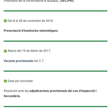
Publicació de la convocatòria al
D.O.G.C.
(
SEC/PRI
).
Del 8 al 28 de novembre de 2016:
Presentació d’instàncies telemàtiques
.
Abans del 15 de febrer de 2017:
Vacants provisionals
del C.T.
Data per concretar:
Resolució amb les
adjudicacions provisionals del cos d’Inspecció i
Secundària.