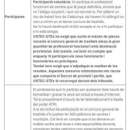
Participació voluntària
: Hi participa el professorat
funcionari de carrera que té plaça definitiva, encara que
no l’estigui ocupant, i que vol canviar-la. Per obtenir un
Participants
lloc de treball fora de Catalunya, cal havern’hi obtingut un
com a mínim en el darrer concurs de trasllats.
No hi haurà destinació d’ofici excepte si no s’hi participa i
s’hi està obligat.
USTEC·STEs ha exigit que surtin el màxim de places
vacants al concurs general de trasllats atesa la gran
quantitat de professorat funcionari amb destinació
provisional. Així mateix, cal tenir en compte que
enguany hi participen els nous funcionaris i
funcionàries en pràctiques.
També hem exigit que s’adjudiquin la totalitat de les
resultes. Aquestes mesures minimitzarien els riscos
que comporta el Decret de provisió i perfils, que
USTEC·STEs té recorregut davant dels tribunals.
El professorat que hi participi per qualsevol fase haurà de
formalitzar i gravar la seva sol·licitud a través d’Internet.
Tot el procediment s’haurà de fer telemàticament a través
del portal ATRI.
A la sol·licitud de participació en el concurs general de
trasllats s’hi podran fer 300 peticions de centres i
municipis. Cal tenir en compte que si es demana un
mateix centre amb dues o més especialitats docents,
comptaran tantes peticions com especialitats es demanin.