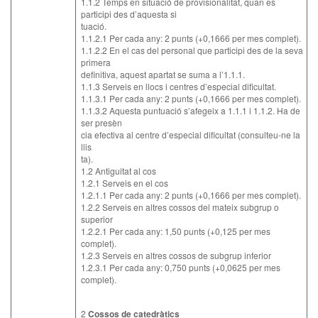
1.1.2 Temps en situació de provisionalitat, quan es
participi des d’aquesta si
tuació.
1.1.2.1 Per cada any: 2 punts (+0,1666 per mes complet).
1.1.2.2 En el cas del personal que participi des de la seva
primera
definitiva, aquest apartat se suma a l’1.1.1.
1.1.3 Serveis en llocs i centres d’especial dificultat.
1.1.3.1 Per cada any: 2 punts (+0,1666 per mes complet).
1.1.3.2 Aquesta puntuació s’afegeix a 1.1.1 i 1.1.2. Ha de
ser presèn
cia efectiva al centre d’especial dificultat (consulteu-ne la
llis
ta).
1.2 Antiguitat al cos
1.2.1 Serveis en el cos
1.2.1.1 Per cada any: 2 punts (+0,1666 per mes complet).
1.2.2 Serveis en altres cossos del mateix subgrup o
superior
1.2.2.1 Per cada any: 1,50 punts (+0,125 per mes
complet).
1.2.3 Serveis en altres cossos de subgrup inferior
1.2.3.1 Per cada any: 0,750 punts (+0,0625 per mes
complet).
2
Cossos de catedràtics