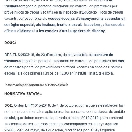
trasllats
adreçada al personal funcionari de carrera i en pràctiques per
proveir llocs de treball vacants en la Inspecció d’Educació i llocs de treball
vacants, corresponents als
cossos docents d’ensenyaments secundaris i
de règim especial, als instituts, instituts escola i seccions, a les escoles
oficials d’idiomes i a les escoles d’art i superiors de disseny.
DOGC:
RES ENS/2503/18, de 23 d’octubre, de convocatòria de
concurs de
trasllats
adreçada al personal funcionari de carrera i en pràctiques del
cos
de mestres
per tal de proveir llocs de treball vacants en escoles i instituts
escola i als dos primers cursos de l’ESO en instituts i instituts escola.
Informació per concursar al País Valencià
NORMATIVA ESTATAL
:
BOE:
Orden EFP/1015/2018, de 1 de octubre, por la que se establecen las
normas procedimentales aplicables a los concursos de traslados de ámbito
estatal, que deben convocarse durante el curso 2018/2019, para personal
funcionario de los Cuerpos docentes contemplados en la Ley Orgánica
2/2006, de 3 de mayo, de Educación, modificada por la Ley Orgánica