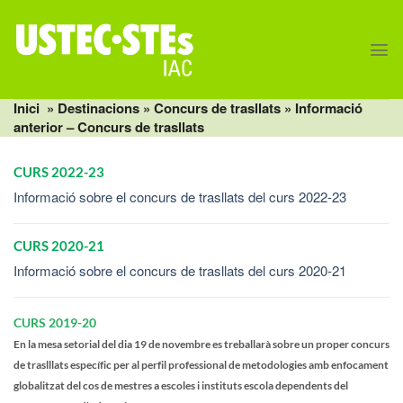
Skip
to
content
Inici
» Destinacions »
Concurs de trasllats
» Informació
anterior – Concurs de trasllats
CURS 2022-23
Informació sobre el concurs de trasllats del curs 2022-23
CURS 2020-21
Informació sobre el concurs de trasllats del curs 2020-21
CURS 2019-20
En la mesa setorial del dia 19 de novembre es treballarà sobre un proper concurs
de traslllats específic per al perfil professional de metodologies amb enfocament
globalitzat del cos de mestres a escoles i instituts escola dependents del