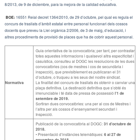
8/2013, de 9 de diciembre, para la mejora de la calidad educativa.
BOE:
16551 Reial decret 1364/2010, de 29 d’octubre, pel qual es regula el
concurs de trasllats d’àmbit estatal entre personal funcionari dels cossos
docents que preveu la Llei orgànica 2/2006, de 3 de maig, d’educació, i
altres procediments de provisió de places que ha de cobrir aquest personal.
Guia orientativa de la convocatòria; per tant, per contrastar
totes aquestes informacions i qualsevol altra especificitat i
casuística, consulteu al DOGC les resolucions de les dues
convocatòries (cos de mestres i cos de secundària i
inspecció), que previsiblement es publicaran el 31
d’octubre, o truqueu a les seus del nostre sindicat.
Normativa
La finalitat del concurs de trasllats és obtenir o canviar una
plaça definitiva. La destinació definitiva que s’obté és
irrenunciable i té data de pressa de possessió
l’1 de
setembre de 2019.
Sortiran dues convocatòries: una per al cos de Mestres i
l’altra per als cossos d’ensenyament secundari i
Inspecció.
Publicació de la convocatòria al DOGC:
31 d’octubre de
2018.
• Presentació d’instàncies telemàtiques:
6 al 27 de
novembre de 2018.