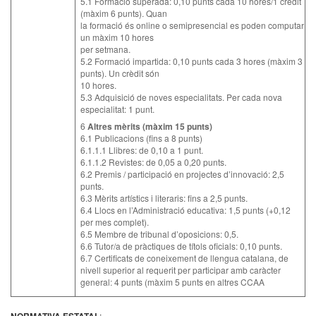
5.1 Formació superada: 0,10 punts cada 10 hores/1 crèdit
(màxim 6 punts). Quan
la formació és online o semipresencial es poden computar
un màxim 10 hores
per setmana.
5.2 Formació impartida: 0,10 punts cada 3 hores (màxim 3
punts). Un crèdit són
10 hores.
5.3 Adquisició de noves especialitats. Per cada nova
especialitat: 1 punt.
6
Altres mèrits (màxim 15 punts)
6.1 Publicacions (fins a 8 punts)
6.1.1.1 Llibres: de 0,10 a 1 punt.
6.1.1.2 Revistes: de 0,05 a 0,20 punts.
6.2 Premis / participació en projectes d’innovació: 2,5
punts.
6.3 Mèrits artístics i literaris: fins a 2,5 punts.
6.4 Llocs en l’Administració educativa: 1,5 punts (+0,12
per mes complet).
6.5 Membre de tribunal d’oposicions: 0,5.
6.6 Tutor/a de pràctiques de títols oficials: 0,10 punts.
6.7 Certificats de coneixement de llengua catalana, de
nivell superior al requerit per participar amb caràcter
general: 4 punts (màxim 5 punts en altres CCAA
: