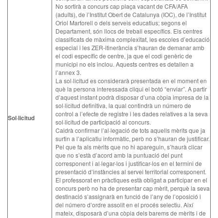
No sortirà a concurs cap plaça vacant de CFA/AFA
(adults), de l’Institut Obert de Catalunya (IOC), de l’Institut
Oriol Martorell o dels serveis educatius; segons el
Departament, són llocs de treball específics. Els centres
classificats de màxima complexitat, les escoles d’educació
especial i les ZER-itinerància s’hauran de demanar amb
el codi específic de centre, ja que el codi genèric de
municipi no els inclou. Aquests centres es detallen a
l’annex 3.
La sol·licitud es considerarà presentada en el moment en
què la persona interessada cliqui el botó “enviar”. A partir
d’aquest instant podrà disposar d’una còpia impresa de la
sol·licitud definitiva, la qual contindrà un número de
control a l’efecte de registre i les dades relatives a la seva
Sol·licitud
sol·licitud de participació al concurs.
Caldrà confirmar l’al·legació de tots aquells mèrits que ja
surtin a l’aplicatiu informàtic, però no s’hauran de justificar.
Pel que fa als mèrits que no hi apareguin, s’haurà clicar
que no s’està d’acord amb la puntuació del punt
corresponent i al·legar-los i justificar-los en el termini de
presentació d’instàncies al servei territorial corresponent.
El professorat en pràctiques està obligat a participar en el
concurs però no ha de presentar cap mèrit, perquè la seva
destinació s’assignarà en funció de l’any de l’oposició i
del número d’ordre assolit en el procés selectiu. Així
mateix, disposarà d’una còpia dels barems de mèrits i de