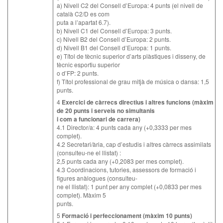
a) Nivell C2 del Consell d’Europa: 4 punts (el nivell de
català C2/D es com
puta a l’apartat 6.7).
b) Nivell C1 del Consell d’Europa: 3 punts.
c) Nivell B2 del Consell d’Europa: 2 punts.
d) Nivell B1 del Consell d’Europa: 1 punts.
e) Títol de tècnic superior d’arts plàstiques i disseny, de
tècnic esportiu superior
o d’FP: 2 punts.
f) Títol professional de grau mitjà de música o dansa: 1,5
punts.
4
Exercici de càrrecs directius i altres funcions (màxim
de 20 punts i serveis no simultanis
i com a funcionari de carrera)
4.1 Director/a: 4 punts cada any (+0,3333 per mes
complet).
4.2 Secretari/ària, cap d’estudis i altres càrrecs assimilats
(consulteu-ne el llistat) :
2,5 punts cada any (+0,2083 per mes complet).
4.3 Coordinacions, tutories, assessors de formació i
figures anàlogues (consulteu-
ne el llistat): 1 punt per any complet (+0,0833 per mes
complet). Màxim 5
punts.
5
Formació i perfeccionament (màxim 10 punts)