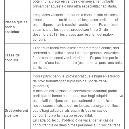
obtenir una plaça en centres d’ensenyament infantil i
primari per aquesta o una altra especialitat habilitada.
Les places vacants que surten a concurs són els llocs de
treball ordinaris; no hi surten ni les places perfilades ni
Places que es
específiques ni amb requisits addicionals. Es consideren
poden
vacants totes les que es produeixen fins a 31 de
sol·licitar
desembre 2018 i les places que resulten del mateix
concurs.
El concurs tindrà tres fases: dret preferent a centre, dret
preferent a localitat o zona i concurs general. Aquestes
Fases del
fases són consecutives i prioritàries. És possible participar
concurs
en més d’una fase per ordre (es presenta, però, una única
sol·licitud).
Podrà participar-hi el professorat que estigui en situació
de provisionalitat per supressió de lloc de treball
(suprimits).
A més, en els cossos d’ensenyament secundari podrà
participar-hi també el personal que hagi adquirit una nova
especialitat mitjançant el procediment d’adquisició de
noves especialitats, a qui, en tot cas, s’atorgarà un lloc un
Dret preferent
cop s’hagi adjudicat als suprimits/des en cas de
a centre
concurrència a la mateixa especialitat.
En cada col·lectiu, l’obtenció de vacant en el cas de
concurrència de dues o més persones a un lloc de treball