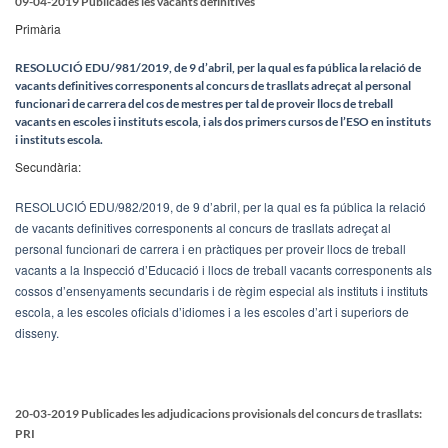
09-04-2019 Publicades les vacants definitives
Primària
RESOLUCIÓ EDU/981/2019, de 9 d’abril, per la qual es fa pública la relació de
vacants definitives corresponents al concurs de trasllats adreçat al personal
funcionari de carrera del cos de mestres per tal de proveir llocs de treball
vacants en escoles i instituts escola, i als dos primers cursos de l’ESO en instituts
i instituts escola.
Secundària:
RESOLUCIÓ EDU/982/2019, de 9 d’abril, per la qual es fa pública la relació
de vacants definitives corresponents al concurs de trasllats adreçat al
personal funcionari de carrera i en pràctiques per proveir llocs de treball
vacants a la Inspecció d’Educació i llocs de treball vacants corresponents als
cossos d’ensenyaments secundaris i de règim especial als instituts i instituts
escola, a les escoles oficials d’idiomes i a les escoles d’art i superiors de
disseny.
20-03-2019 Publicades les adjudicacions provisionals del concurs de trasllats
:
PRI