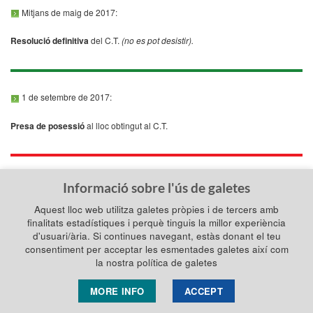
Mitjans de maig de 2017:
Resolució definitiva
del C.T.
(no es pot desistir).
1 de setembre de 2017:
Presa de posessió
al lloc obtingut al C.T.
Informació sobre l'ús de galetes
Aquest lloc web utilitza galetes pròpies i de tercers amb
finalitats estadístiques i perquè tinguis la millor experiència
d'usuari/ària. Si continues navegant, estàs donant el teu
Resolució de 12 de maig de 2017, del director general de Professorat i
consentiment per acceptar les esmentades galetes així com
Personal de Centres Públics, per la qual es fa pública amb caràcter
la nostra política de galetes
provisional la llista de centres educatius qualificats de màxima complexitat
MORE INFO
ACCEPT
17/05/2017