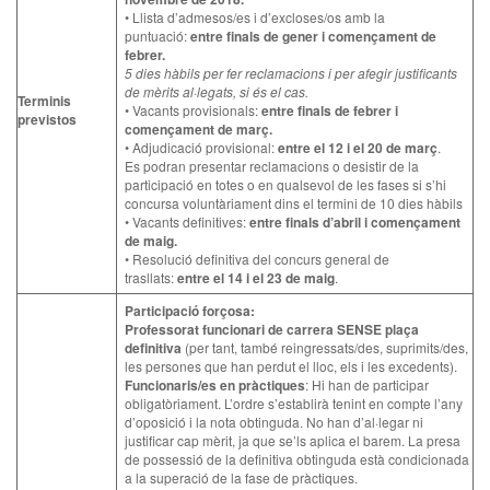
• Llista d’admesos/es i d’excloses/os amb la
puntuació:
entre finals de gener i començament de
febrer.
5 dies hàbils per fer reclamacions i per afegir justificants
de mèrits al·legats, si és el cas.
Terminis
• Vacants provisionals:
entre finals de febrer i
previstos
començament de març.
• Adjudicació provisional:
entre el 12 i el 20 de març
.
Es podran presentar reclamacions o desistir de la
participació en totes o en qualsevol de les fases si s’hi
concursa voluntàriament dins el termini de 10 dies hàbils
• Vacants definitives:
entre finals d’abril i començament
de maig.
• Resolució definitiva del concurs general de
trasllats:
entre el 14 i el 23 de maig
.
Participació forçosa:
Professorat funcionari de carrera SENSE plaça
definitiva
(per tant, també reingressats/des, suprimits/des,
les persones que han perdut el lloc, els i les excedents).
Funcionaris/es en pràctiques
: Hi han de participar
obligatòriament. L’ordre s’establirà tenint en compte l’any
d’oposició i la nota obtinguda. No han d’al·legar ni
justificar cap mèrit, ja que se’ls aplica el barem. La presa
de possessió de la definitiva obtinguda està condicionada
a la superació de la fase de pràctiques.