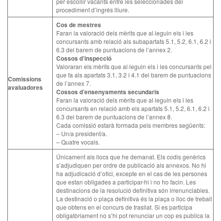
per escollir vacants entre les seleccionades del
procediment d’ingrés lliure.
Cos de mestres
Faran la valoració dels mèrits que al·leguin els i les
concursants amb relació als subapartats 5.1, 5.2, 6.1, 6.2 i
6.3 del barem de puntuacions de l’annex 2.
Cossos d’inspecció
Valoraran els mèrits que al·leguin els i les concursants pel
que fa als apartats 3.1, 3.2 i 4.1 del barem de puntuacions
Comissions
de l’annex 7.
avaluadores
Cossos d’ensenyaments secundaris
Faran la valoració dels mèrits que al·leguin els i les
concursants en relació amb els apartats 5.1, 5.2, 6.1, 6.2 i
6.3 del barem de puntuacions de l’annex 8.
Cada comissió estarà formada pels membres següents:
– Un/a president/a.
– Quatre vocals.
Únicament als llocs que he demanat. Els codis genèrics
s’adjudiquen per ordre de publicació als annexos. No hi
ha adjudicació d’ofici, excepte en el cas de les persones
que estan obligades a participar-hi i no ho facin. Les
destinacions de la resolució definitiva són irrenunciables.
La destinació o plaça definitiva és la plaça o lloc de treball
que obtens en el concurs de trasllat. Si es participa
obligatòriament no s’hi pot renunciar un cop es publica la