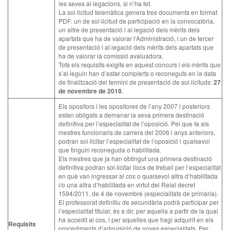
les seves al·legacions, si n’ha fet.
La sol·licitud telemàtica genera tres documents en format
PDF: un de sol·licitud de participació en la convocatòria,
un altre de presentació i al·legació dels mèrits dels
apartats que ha de valorar l’Administració, i un de tercer
de presentació i al·legació dels mèrits dels apartats que
ha de valorar la comissió avaluadora.
Tots els requisits exigits en aquest concurs i els mèrits que
s’al·leguin han d’estar complerts o reconeguts en la data
de finalització del termini de presentació de sol·licituds:
27
de novembre de 2018
.
Els opositors i les opositores de l’any 2007 i posteriors
estan obligats a demanar la seva primera destinació
definitiva per l’especialitat de l’oposició. Pel que fa als
mestres funcionaris de carrera del 2006 i anys anteriors,
podran sol·licitar l’especialitat de l’oposició i qualsevol
que tinguin reconeguda o habilitada.
Els mestres que ja han obtingut una primera destinació
definitiva podran sol·licitar llocs de treball per l’especialitat
en què van ingressar al cos o qualsevol altra d’habilitada
i/o una altra d’habilitada en virtut del Reial decret
1594/2011, de 4 de novembre (especialitats de primària).
El professorat definitiu de secundària podrà participar per
l’especialitat titular, és a dir, per aquella a partir de la qual
ha accedit al cos, i per aquelles que hagi adquirit en els
Requisits
procediments d’adquisició de noves especialitats. Per