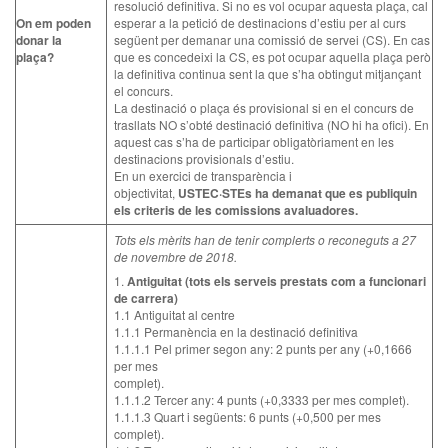
resolució definitiva. Si no es vol ocupar aquesta plaça, cal
On em poden
esperar a la petició de destinacions d’estiu per al curs
donar la
següent per demanar una comissió de servei (CS). En cas
plaça?
que es concedeixi la CS, es pot ocupar aquella plaça però
la definitiva continua sent la que s’ha obtingut mitjançant
el concurs.
La destinació o plaça és provisional si en el concurs de
trasllats NO s’obté destinació definitiva (NO hi ha ofici). En
aquest cas s’ha de participar obligatòriament en les
destinacions provisionals d’estiu.
En un exercici de transparència i
objectivitat,
USTEC·STEs ha demanat que es publiquin
els criteris de les comissions avaluadores.
Tots els mèrits han de tenir complerts o reconeguts a 27
de novembre de 2018.
1.
Antiguitat (tots els serveis prestats com a funcionari
de carrera)
1.1 Antiguitat al centre
1.1.1 Permanència en la destinació definitiva
1.1.1.1 Pel primer segon any: 2 punts per any (+0,1666
per mes
complet).
1.1.1.2 Tercer any: 4 punts (+0,3333 per mes complet).
1.1.1.3 Quart i següents: 6 punts (+0,500 per mes
complet).