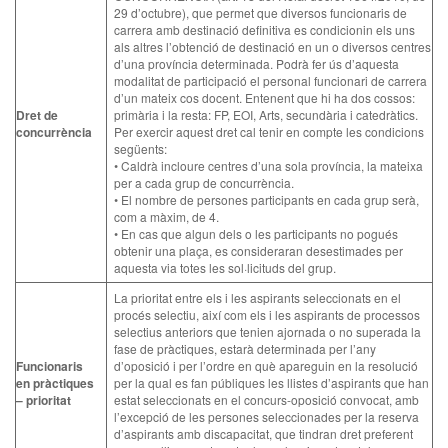
29 d’octubre), que permet que diversos funcionaris de
carrera amb destinació definitiva es condicionin els uns
als altres l’obtenció de destinació en un o diversos centres
d’una província determinada. Podrà fer ús d’aquesta
modalitat de participació el personal funcionari de carrera
d’un mateix cos docent. Entenent que hi ha dos cossos:
Dret de
primària i la resta: FP, EOI, Arts, secundària i catedràtics.
concurrència
Per exercir aquest dret cal tenir en compte les condicions
següents:
• Caldrà incloure centres d’una sola província, la mateixa
per a cada grup de concurrència.
• El nombre de persones participants en cada grup serà,
com a màxim, de 4.
• En cas que algun dels o les participants no pogués
obtenir una plaça, es consideraran desestimades per
aquesta via totes les sol·licituds del grup.
La prioritat entre els i les aspirants seleccionats en el
procés selectiu, així com els i les aspirants de processos
selectius anteriors que tenien ajornada o no superada la
fase de pràctiques, estarà determinada per l’any
Funcionaris
d’oposició i per l’ordre en què apareguin en la resolució
en pràctiques
per la qual es fan públiques les llistes d’aspirants que han
– prioritat
estat seleccionats en el concurs-oposició convocat, amb
l’excepció de les persones seleccionades per la reserva
d’aspirants amb discapacitat, que tindran dret preferent