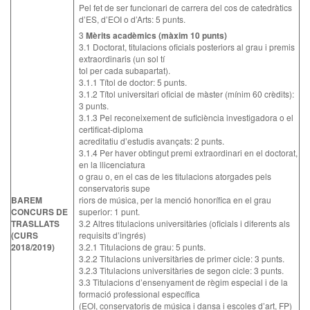
Pel fet de ser funcionari de carrera del cos de catedràtics
d’ES, d’EOI o d’Arts: 5 punts.
3
Mèrits acadèmics (màxim 10 punts)
3.1 Doctorat, titulacions oficials posteriors al grau i premis
extraordinaris (un sol tí
tol per cada subapartat).
3.1.1 Títol de doctor: 5 punts.
3.1.2 Títol universitari oficial de màster (mínim 60 crèdits):
3 punts.
3.1.3 Pel reconeixement de suficiència investigadora o el
certificat-diploma
acreditatiu d’estudis avançats: 2 punts.
3.1.4 Per haver obtingut premi extraordinari en el doctorat,
en la llicenciatura
o grau o, en el cas de les titulacions atorgades pels
conservatoris supe
BAREM
riors de música, per la menció honorífica en el grau
CONCURS DE
superior: 1 punt.
TRASLLATS
3.2 Altres titulacions universitàries (oficials i diferents als
(CURS
requisits d’ingrés)
2018/2019)
3.2.1 Titulacions de grau: 5 punts.
3.2.2 Titulacions universitàries de primer cicle: 3 punts.
3.2.3 Titulacions universitàries de segon cicle: 3 punts.
3.3 Titulacions d’ensenyament de règim especial i de la
formació professional específica
(EOI, conservatoris de música i dansa i escoles d’art, FP)