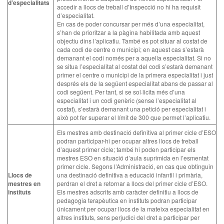
d’especialitats
accedir a llocs de treball d’Inspecció no hi ha requisit
d’especialitat.
En cas de poder concursar per més d’una especialitat,
s’han de prioritzar a la pàgina habilitada amb aquest
objectiu dins l’aplicatiu. També es pot situar al costat de
cada codi de centre o municipi; en aquest cas s’estarà
demanant el codi només per a aquella especialitat. Si no
se situa l’especialitat al costat del codi s’estarà demanant
primer el centre o municipi de la primera especialitat i just
després els de la següent especialitat abans de passar al
codi següent. Per tant, si se sol·licita més d’una
especialitat i un codi genèric (sense l’especialitat al
costat), s’estarà demanant una petició per especialitat i
això pot fer superar el límit de 300 que permet l’aplicatiu.
Els mestres amb destinació definitiva al primer cicle d’ESO
podran participar-hi per ocupar altres llocs de treball
d’aquest primer cicle; també hi poden participar els
mestres ESO en situació d’aula suprimida en l’esmentat
primer cicle. Segons l’Administració, en cas que obtinguin
Llocs de
una destinació definitiva a educació infantil i primària,
mestres en
perdran el dret a retornar a llocs del primer cicle d’ESO.
instituts
Els mestres adscrits amb caràcter definitiu a llocs de
pedagogia terapèutica en instituts podran participar
únicament per ocupar llocs de la mateixa especialitat en
altres instituts, sens perjudici del dret a participar per