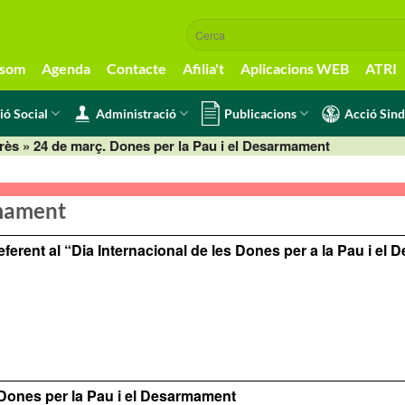
 som
Agenda
Contacte
Afilia't
Aplicacions WEB
ATRI
ió Social
Administració
Publicacions
Acció Sind
erès
» 24 de març. Dones per la Pau i el Desarmament
rmament
erent al “Dia Internacional de les Dones per a la Pau i el
s Dones per la Pau i el Desarmament