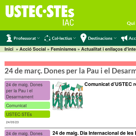
Skip
to
content
Qui
Professorat
Col·lectius
Destinacions
Acc
Inici
» Acció Social »
Feminismes
»
Actualitat i enllaços d'int
24 de març. Dones per la Pau i el Desa
Comunicat d’USTEC ref
24 de maig. Dones
per la Pau i el
Desarmament
Comunicat
USTEC·STEs
24/05/23
24 de maig. Dia Internacional de le
24 de maig. Dones