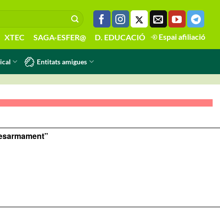
Espai afiliació
XTEC
SAGA-ESFER@
D. EDUCACIÓ
Entitats amigues
ical
 Desarmament”