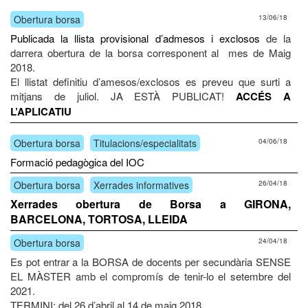
Obertura borsa
13/06/18
Publicada
la llista provisional d’admesos i exclosos
de la
darrera obertura de la borsa corresponent al mes de Maig
2018.
El llistat definitiu d’amesos/exclosos es preveu que surti a
mitjans de juliol. JA ESTÀ PUBLICAT!
ACCÉS A
L’APLICATIU
Obertura borsa
Titulacions/especialitats
04/06/18
Formació pedagògica del IOC
Obertura borsa
Xerrades informatives
26/04/18
Xerrades obertura de Borsa a GIRONA,
BARCELONA, TORTOSA, LLEIDA
Obertura borsa
24/04/18
Es pot entrar a la BORSA de docents per secundària SENSE
EL MÀSTER amb el compromís de tenir-lo el setembre del
2021.
TERMINI: del 26 d’abril al 14 de maig 2018.