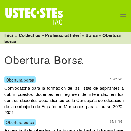
Skip
to
content
Inici
» Col.lectius »
Professorat Interí
»
Borsa
»
Obertura
borsa
Obertura Borsa
Obertura borsa
16/01/20
Convocatoria para la formación de las listas de aspirantes a
cubrir puestos docentes en régimen de interinidad en los
centros docentes dependientes de la Consejeria de educación
de la embajada de España en Marruecos para el curso 2020-
2021
Obertura borsa
07/11/19
Especialitats obertes a la borsa de treball docent per