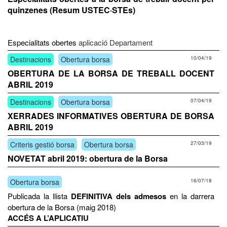
quinzenes (Resum USTEC·STEs)
Especialitats obertes
aplicació Departament
Destinacions
Obertura borsa
10/04/19
OBERTURA DE LA BORSA DE TREBALL DOCENT
ABRIL 2019
Destinacions
Obertura borsa
07/04/19
XERRADES INFORMATIVES OBERTURA DE BORSA
ABRIL 2019
Criteris gestió borsa
Obertura borsa
27/03/19
NOVETAT abril 2019: obertura de la Borsa
Obertura borsa
16/07/18
Publicada la llista
DEFINITIVA dels admesos
en la darrera
obertura de la Borsa (maig 2018)
ACCÉS A L’APLICATIU