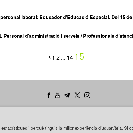
 personal laboral: Educador d’Educació Especial. Del 15 de j
sonal d’administració i serveis / Professionals d’atenció
15
1
2
14
…
Lleida
Manresa
Penedès
s estadístiques i perquè tinguis la millor experiència d'usuari/ària. Si
Política de galetes
Política de xarxes socials