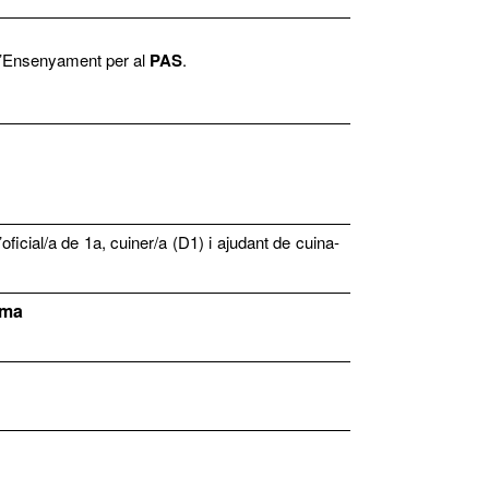
’Ensenyament per al
PAS
.
oficial/a de 1a, cuiner/a (D1) i ajudant de cuina-
rma