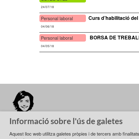
24/07/18
Curs d’habilitació del
Personal laboral
04/06/18
BORSA DE TREBALL Per
Personal laboral
04/05/18
Barcelona
Girona
Informació sobre l'ús de galetes
Aquest lloc web utilitza galetes pròpies i de tercers amb finalitat
Política de privadesa