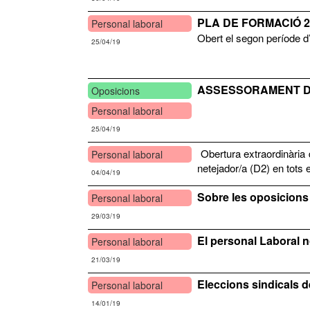
PLA DE FORMACIÓ 
Personal laboral
Obert el segon període d
25/04/19
ASSESSORAMENT D’
Oposicions
Personal laboral
25/04/19
Obertura extraordinària d
Personal laboral
netejador/a (D2) en tots 
04/04/19
Sobre les oposicions
Personal laboral
29/03/19
El personal Laboral n
Personal laboral
21/03/19
Eleccions sindicals d
Personal laboral
14/01/19