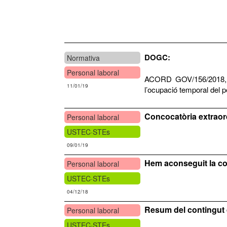
DOGC:
Normativa
Personal laboral
ACORD GOV/156/2018, de 
11/01/19
l’ocupació temporal del p
Concocatòria extraord
Personal laboral
USTEC·STEs
09/01/19
Hem aconseguit la con
Personal laboral
USTEC·STEs
04/12/18
Resum del contingut d
Personal laboral
USTEC·STEs