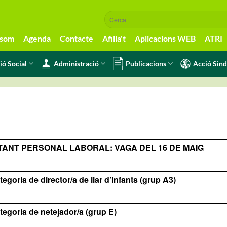
 som
Agenda
Contacte
Afilia't
Aplicacions WEB
ATRI
ió Social
Administració
Publicacions
Acció Sind
TANT PERSONAL LABORAL: VAGA DEL 16 DE MAIG
egoria de director/a de llar d’infants (grup A3)
tegoria de netejador/a (grup E)