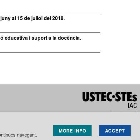
uny al 15 de juliol del 2018.
 educativa i suport a la docència.
Tarragona
Tortosa
Reconeixement NoComercial
MORE INFO
ACCEPT
SenseObraDerivada 4.0
 continues navegant,
Internacional
Avís legal