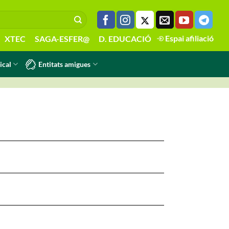
Espai afiliació
XTEC
SAGA-ESFER@
D. EDUCACIÓ
Entitats amigues
ical