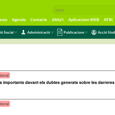
 som
Agenda
Contacte
Afilia't
Aplicacions WEB
ATRI
ió Social
Administració
Publicacions
Acció Sind
aboral
s importants davant els dubtes generats sobre les darreres
aboral