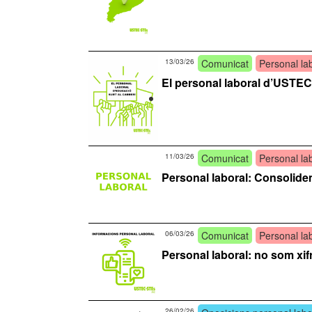
13/03/26
Comunicat
Personal la
El personal laboral d’USTEC·
11/03/26
Comunicat
Personal la
Personal laboral: Consolidem m
06/03/26
Comunicat
Personal la
Personal laboral: no som xif
26/02/26