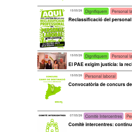
15/05/26
Dignifiquem
Personal l
Reclassificació del personal l
15/05/26
Dignifiquem
Personal l
El PAE exigim justícia: la re
15/05/26
Personal laboral
Convocatòria de concurs de c
07/05/26
Comitè Intercentres
Pe
Comitè intercentres: continu