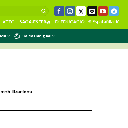
Espai afiliació
XTEC
SAGA-ESFER@
D. EDUCACIÓ
Entitats amigues
ical
 mobilitzacions