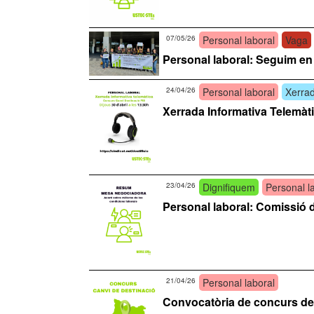
07/05/26
Personal laboral
Vaga
Personal laboral: Seguim en ll
24/04/26
Personal laboral
Xerrad
Xerrada Informativa Telemàt
23/04/26
Dignifiquem
Personal l
Personal laboral: Comissió de
21/04/26
Personal laboral
Convocatòria de concurs de 