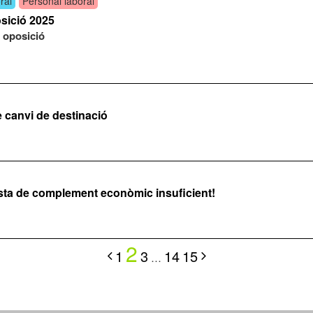
ral
Personal laboral
osició 2025
 oposició
 canvi de destinació
sta de complement econòmic insuficient!
2
1
3
14
15
…