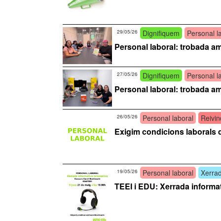
29/05/26
Dignifiquem
Personal l
Personal laboral: trobada 
27/05/26
Dignifiquem
Personal l
Personal laboral: trobada 
26/05/26
Personal laboral
Reivi
Exigim condicions laborals d
19/05/26
Personal laboral
Xerrad
TEEI i EDU: Xerrada informat