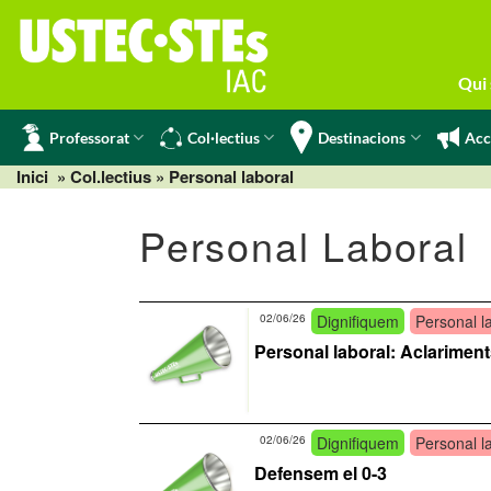
Skip
to
content
Qui
Professorat
Col·lectius
Destinacions
Acc
Inici
» Col.lectius »
Personal laboral
Personal Laboral
02/06/26
Dignifiquem
Personal l
Personal laboral: Aclariment
02/06/26
Dignifiquem
Personal l
Defensem el 0-3