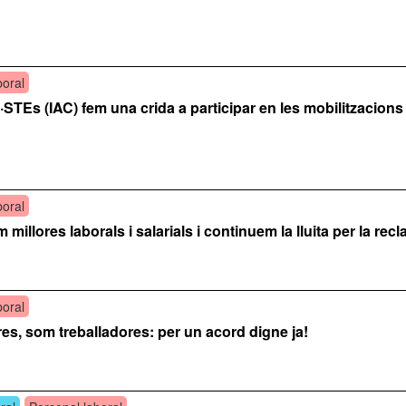
boral
STEs (IAC) fem una crida a participar en les mobilitzacion
boral
illores laborals i salarials i continuem la lluita per la recl
boral
res, som treballadores: per un acord digne ja!