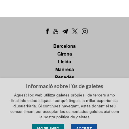
Barcelona
Girona
Lleida
Manresa
Penedès
Tarragona
Informació sobre l'ús de galetes
Tortosa
Aquest lloc web utilitza galetes pròpies i de tercers amb
finalitats estadístiques i perquè tinguis la millor experiència
d'usuari/ària. Si continues navegant, estàs donant el teu
consentiment per acceptar les esmentades galetes així com
Política de privadesa
la nostra política de galetes
Política de galetes
Política de xarxes socials
Avís legal
MORE INFO
ACCEPT