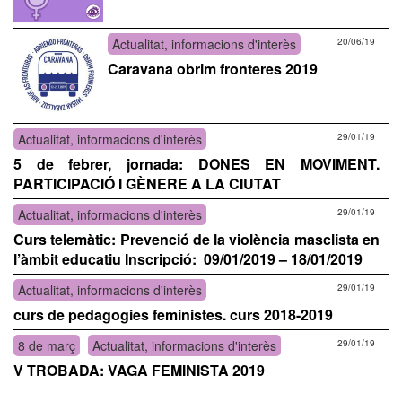
Actualitat, informacions d'interès
20/06/19
Caravana obrim fronteres 2019
Actualitat, informacions d'interès
29/01/19
5 de febrer, jornada: DONES EN MOVIMENT.
PARTICIPACIÓ I GÈNERE A LA CIUTAT
Actualitat, informacions d'interès
29/01/19
Curs telemàtic: Prevenció de la violència masclista en
l’àmbit educatiu Inscripció: 09/01/2019 – 18/01/2019
Actualitat, informacions d'interès
29/01/19
curs de pedagogies feministes. curs 2018-2019
8 de març
Actualitat, informacions d'interès
29/01/19
V TROBADA: VAGA FEMINISTA 2019