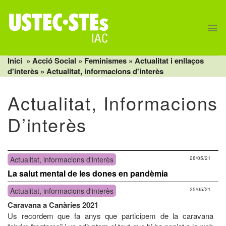
Skip
to
content
Inici
» Acció Social »
Feminismes
»
Actualitat i enllaços
d'interès
»
Actualitat, informacions d'interès
Actualitat, Informacions
D’interès
Actualitat, informacions d'interès
28/05/21
La salut mental de les dones en pandèmia
Actualitat, informacions d'interès
25/05/21
Caravana a Canàries 2021
Us recordem que fa anys que participem de la caravana