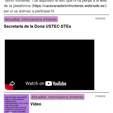
“obrim fronteres” i us adjuntem el text que hi ha penjat a la web
de la plataforma (
https://caravanaobrimfronteres.webnode.es/
)
per si us animeu a participar-hi
Actualitat, informacions d'interès
18/09/20
Secretaria de la Dona USTEC·STEs
Actualitat, informacions d'interès
13/06/20
Vídeo