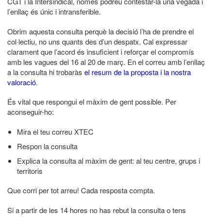
CGT i la Intersindical, només podreu contestar-la una vegada i
l’enllaç és únic i intransferible.
Obrim aquesta consulta perquè la decisió l’ha de prendre el
col·lectiu, no uns quants des d’un despatx. Cal expressar
clarament que l’acord és insuficient i reforçar el compromís
amb les vagues del 16 al 20 de març. En el correu amb l’enllaç
a la consulta hi trobaràs
el resum de la proposta i la nostra
valoració
.
És vital que respongui el màxim de gent possible. Per
aconseguir-ho:
Mira el teu correu XTEC
Respon la consulta
Explica la consulta al màxim de gent: al teu centre, grups i
territoris
Que corri per tot arreu! Cada resposta compta.
Si a partir de les 14 hores no has rebut la consulta o tens