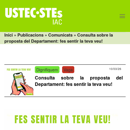
Skip
to
content
Inici
» Publicacions »
Comunicats
» Consulta sobre la
proposta del Departament: fes sentir la teva veu!
Dignifiquem
Vaga
10/03/26
Consulta sobre la proposta del
Departament: fes sentir la teva veu!