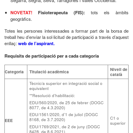
Segarra, Segrià, Selva, Tarragonès i Vallès Occidental.
NOVETAT!
Fisioterapeuta (FIS):
tots els àmbits
geogràfics.
Totes les persones interessades a formar part de la borsa de
treball heu d’enviar la sol·licitud de participació a través d’aquest
enllaç:
web de l’aspirant.
Requisits de participació per a cada categoria
Nivell de
Categoria
Titulació acadèmica
català
Tècnic/a superior en integració social o
equivalent
**Resolució d’habilitació:
EDU/560/2020, de 25 de febrer (DOGC
8077, de 4.3.2020)
EDU/1561/2020, d’1 de juliol (DOGC
C1 o
8168, de 3.7.2020)
EEE
superior
EDU/1769/2021, de 2 de juny (DOGC
8428, de 8.6.2021)