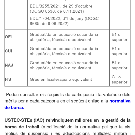
EDU/3255/2021, de 29 d’octubre
(DOGC 8538, de 8.11.2021)
EDU/1704/2022, d’1 de juny (DOGC
8685, de 9.06.2022)
Graduat/da en educació secundària
B1 o
OFI
obligatòria, tècnic/a o equivalent
superior
Graduat/da en educació secundària
B1 o
CUI
obligatòria, tècnic/a o equivalent
superior
Graduat/da en educació secundària
B1 o
NAJ
obligatòria, tècnic/a o equivalent
superior
C1 o
FIS
Grau en fisioteràpia o equivalent
superior
Podeu consultar els requisits de participació i la valoració dels
mèrits per a cada categoria en el següent enllaç a la
normativa
de borsa.
USTEC·STEs (IAC) reivindiquem millores en la gestió de la
borsa de treball
(modificació de la normativa pel que fa als
motius de suspensió i les adjudicacions múltiples; millora i