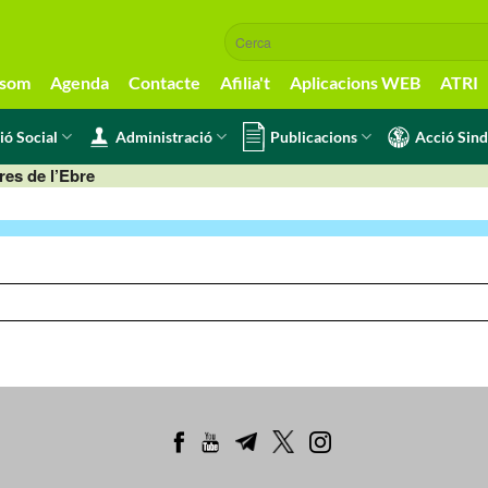
 som
Agenda
Contacte
Afilia't
Aplicacions WEB
ATRI
ió Social
Administració
Publicacions
Acció Sind
res de l’Ebre