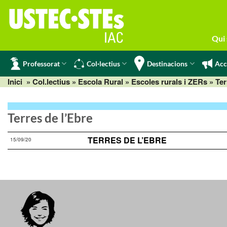
Skip
to
content
Qui
Professorat
Col·lectius
Destinacions
Acc
Inici
» Col.lectius »
Escola Rural
»
Escoles rurals i ZERs
» Ter
Terres de l’Ebre
TERRES DE L’EBRE
15/09/20