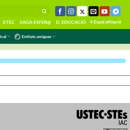
Espai afiliació
XTEC
SAGA-ESFER@
D. EDUCACIÓ
Entitats amigues
ical