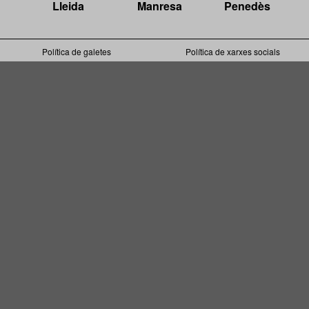
Lleida
Manresa
Penedès
Política de galetes
Política de xarxes socials