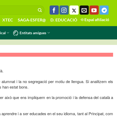
Espai afiliació
XTEC
SAGA-ESFER@
D. EDUCACIÓ
Entitats amigues
ical
là.
 alumnat i la no segregació per motiu de llengua. Si analitzem els
os han estat bons.
per això que ens impliquem en la promoció i la defensa del català a
aprendre i a ser educades en el seu idioma, tant al Principat, com