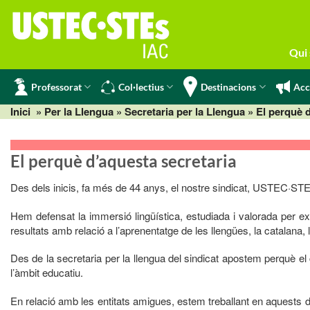
Skip
to
content
Qui
Professorat
Col·lectius
Destinacions
Acc
Inici
» Per la Llengua »
Secretaria per la Llengua
» El perquè 
El perquè d’aquesta secretaria
Des dels inicis, fa més de 44 anys, el nostre sindicat, USTEC·STEs
Hem defensat la immersió lingüística, estudiada i valorada per ex
resultats amb relació a l’aprenentatge de les llengües, la catalana,
Des de la secretaria per la llengua del sindicat apostem perquè el
l’àmbit educatiu.
En relació amb les entitats amigues, estem treballant en aquests 