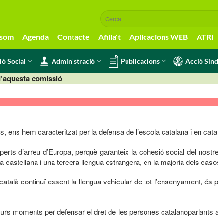
 som
Agenda
Contacte
Afilia't
Aplicacions WEB
ATRI
ió Social
Administració
Publicacions
Acció Sind
d’aquesta comissió
, ens hem caracteritzat per la defensa de l’escola catalana i en cata
perts d’arreu d’Europa, perquè garanteix la cohesió social del nostre
 la castellana i una tercera llengua estrangera, en la majoria dels cas
 català continuï essent la llengua vehicular de tot l’ensenyament, és 
durs moments per defensar el dret de les persones catalanoparlants a 