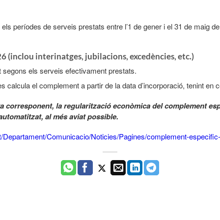
ls períodes de serveis prestats entre l’1 de gener i el 31 de maig de
 (inc​lou interinatge​​s, jubilacions, excedències, etc.)
 segons els serveis efectivament prestats.
s calcula el complement a partir de la data d’incorporació, tenint en co
va corresponent, la regularització econòmica del complement espe
utomatitzat, al més aviat possible.
cat/Departament/Comunicacio/Noticies/Pagines/complement-especific