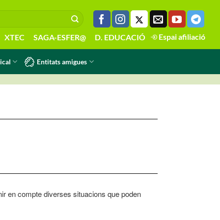
Espai afiliació
XTEC
SAGA-ESFER@
D. EDUCACIÓ
Entitats amigues
ical
enir en compte diverses situacions que poden