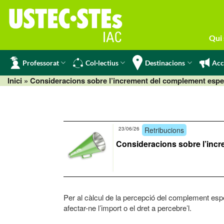
Skip
to
content
Qui
Professorat
Col·lectius
Destinacions
Acc
Inici
» Consideracions sobre l’increment del complement espec
23/06/26
Retribucions
Consideracions sobre l’incr
Per al càlcul de la percepció del complement esp
afectar-ne l’import o el dret a percebre’l.