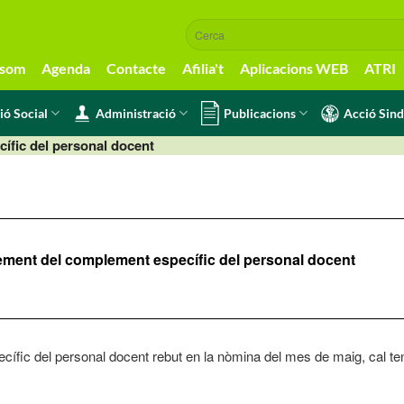
 som
Agenda
Contacte
Afilia't
Aplicacions WEB
ATRI
ió Social
Administració
Publicacions
Acció Sind
ífic del personal docent
ement del complement específic del personal docent
ecífic del personal docent rebut en la nòmina del mes de maig, cal t