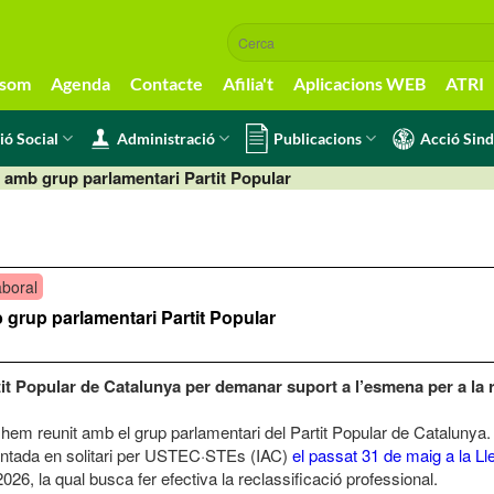
 som
Agenda
Contacte
Afilia't
Aplicacions WEB
ATRI
ió Social
Administració
Publicacions
Acció Sind
ó amb grup parlamentari Partit Popular
aboral
 grup parlamentari Partit Popular
 Popular de Catalunya per demanar suport a l’esmena per a la re
ns hem reunit amb el grup parlamentari del Partit Popular de Catalunya.
sentada en solitari per USTEC·STEs (IAC)
el passat 31 de maig a la 
026, la qual busca fer efectiva la reclassificació professional.