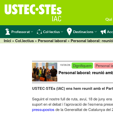
Skip
to
content
Qui
Professorat
Col·lectius
Destinacions
Acc
Inici
» Col.lectius »
Personal laboral
» Personal laboral: reuni
19/06/26
Dignifiquem
Personal l
Personal laboral: reunió amb
USTEC·STEs (IAC) ens hem reunit amb el Partit
Seguint el nostre full de ruta, avui, 18 de juny e
suport en el debat i l’aprovació de l’esmena pre
pressupostos
de la Generalitat de Catalunya del 2