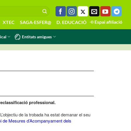
Espai afiliació
XTEC
SAGA-ESFER@
D. EDUCACIÓ
Entitats amigues
ical
classificació professional.
 L’objectiu de la trobada ha estat demanar el seu
Llei de Mesures d’Acompanyament dels