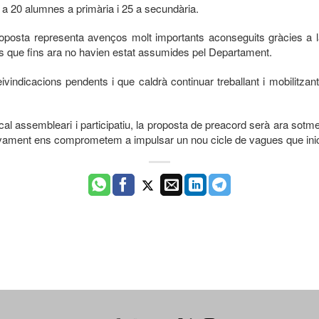
r a 20 alumnes a primària i 25 a secundària.
a representa avenços molt importants aconseguits gràcies a la mob
ques que fins ara no havien estat assumides pel Departament.
vindicacions pendents i que caldrà continuar treballant i mobilitzant
l assembleari i participatiu, la proposta de preacord serà ara sotmes
nativament ens comprometem a impulsar un nou cicle de vagues que inic