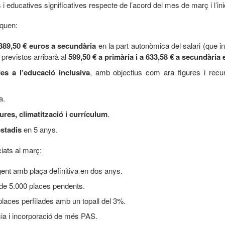
 i educatives significatives respecte de l’acord del mes de març i l’ini
aquen:
 389,50 € euros a secundària
en la part autonòmica del salari (que
previstos arribarà al
599,50 € a primària i a 633,58 € a secundària 
es a l’educació inclusiva
, amb objectius com ara figures i recu
a.
ures, climatització i currículum
.
stadis
en 5 anys.
iats al març:
gent amb plaça definitiva en dos anys.
de 5.000 places pendents.
 places perfilades amb un topall del 3%.
ia i incorporació de més PAS.