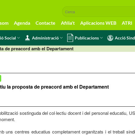
 som
Agenda
Contacte
Afilia't
Aplicacions WEB
ATRI
ió Social
Administració
Publicacions
Acció Sind
sta de preacord amb el Departament
ctiu la proposta de preacord amb el Departament
ilització sostinguda del col·lectiu docent i del personal educatiu,
 moment.
mb uns centres educatius completament organitzats i el treball si