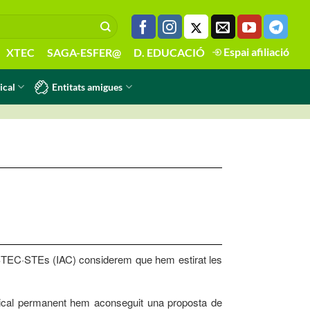
Espai afiliació
XTEC
SAGA-ESFER@
D. EDUCACIÓ
Entitats amigues
ical
 USTEC·STEs (IAC) considerem que hem estirat les
ndical permanent hem aconseguit una proposta de