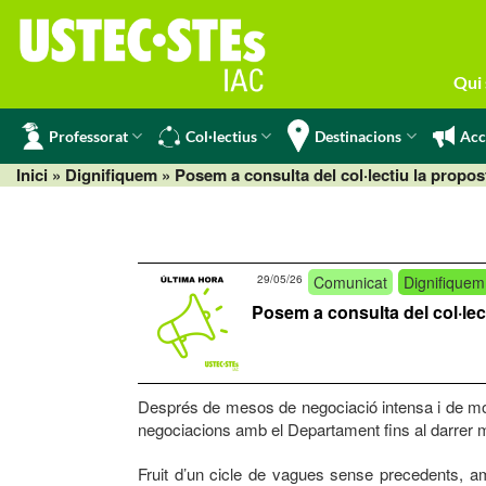
Skip
to
content
Qui
Professorat
Col·lectius
Destinacions
Acc
Inici
»
Dignifiquem
» Posem a consulta del col·lectiu la propo
29/05/26
Comunicat
Dignifiquem
Posem a consulta del col·le
Després de mesos de negociació intensa i de mob
negociacions amb el Departament fins al darrer
Fruit d’un cicle de vagues sense precedents, a