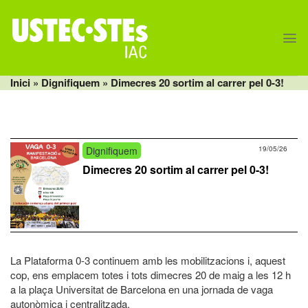
Skip
to
content
Inici
»
Dignifiquem
» Dimecres 20 sortim al carrer pel 0-3!
Dignifiquem
19/05/26
Dimecres 20 sortim al carrer pel 0-3!
La Plataforma 0-3 continuem amb les mobilitzacions i, aquest
cop, ens emplacem totes i tots dimecres 20 de maig a les 12 h
a la plaça Universitat de Barcelona en una jornada de vaga
autonòmica i centralitzada.