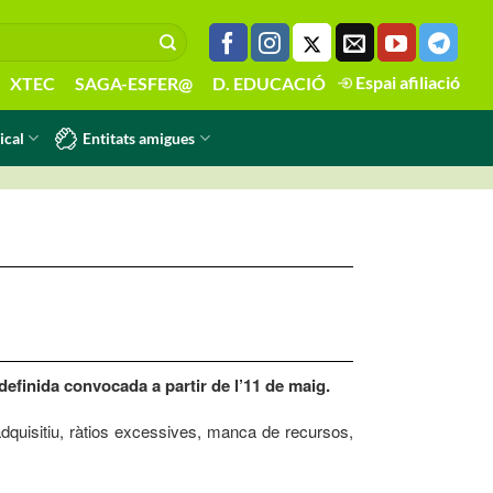
Espai afiliació
XTEC
SAGA-ESFER@
D. EDUCACIÓ
Entitats amigues
ical
efinida convocada a partir de l’11 de maig.
adquisitiu, ràtios excessives, manca de recursos,