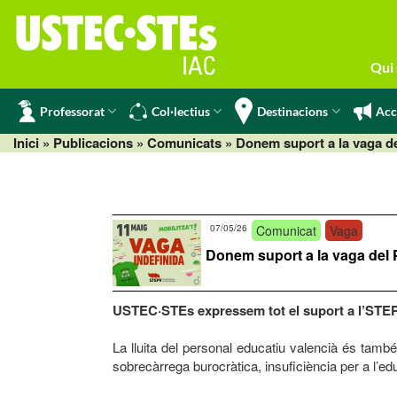
Skip
to
content
Qui
Professorat
Col·lectius
Destinacions
Acc
Inici
» Publicacions »
Comunicats
» Donem suport a la vaga de
07/05/26
Comunicat
Vaga
Donem suport a la vaga del 
USTEC·STEs expressem tot el suport a l’STEPV 
La lluita del personal educatiu valencià és tamb
sobrecàrrega burocràtica, insuficiència per a l’ed