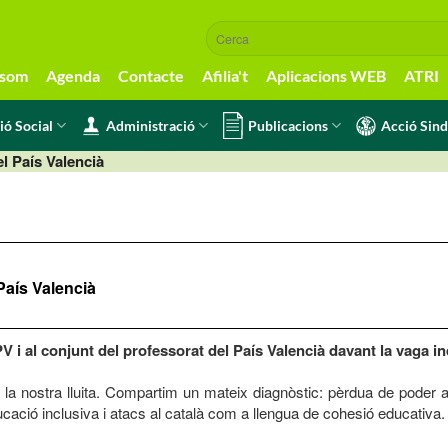
 som
Agenda
Contacte
Afilia't
Aplicacions WEB
ATRI
ió Social
Administració
Publicacions
Acció Sind
l País Valencià
País Valencià
i al conjunt del professorat del País Valencià davant la vaga ind
é la nostra lluita. Compartim un mateix diagnòstic: pèrdua de poder 
ucació inclusiva i atacs al català com a llengua de cohesió educativa.