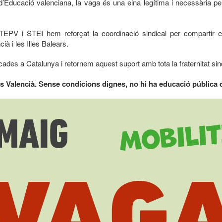
’Educació valenciana, la vaga és una eina legítima i necessària pe
V i STEI hem reforçat la coordinació sindical per compartir es
à i les Illes Balears.
des a Catalunya i retornem aquest suport amb tota la fraternitat sind
aís Valencià. Sense condicions dignes, no hi ha educació pública d