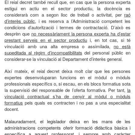
El reial decret també recull que, en cas que la persona experta
estigui en actiu en el sector productiu, la docència es
considerarà com a segon lloc de treball o activitat, per
raó
d’interès públic
, i es reserva a l’Administració competent les
condicions d’autorització i termes de contractació. D’això es
desprèn que
no necessàriament la persona experta ha d’estar
prestant serveis en el sector productiu
i, en tot cas, si té
vinculació amb una alta empresa o assimilada,
no està
supeditada al règim d’incompatibilitats
del personal públic en
considerar-se la vinculació al Departament d’interès general.
Així mateix, el reial decret deixa molt clar que les persones
expertes desenvoluparan funcions en el mòdul o mòduls
professionals específics o, si escau, en els blocs formatius sota
la supervisió del responsable de l’oferta formativa. Per tant,
la
vinculació contractual s’ha de cenyir al mòdul o mòduls
formatius
pels quals es contracten i no pas a una especialitat
docent.
Malauradament, el legislador deixa en les mans de les
administracions competents oferir formació didàctica bàsica i
específica a aquest professorat, i sempre amb
caràcter