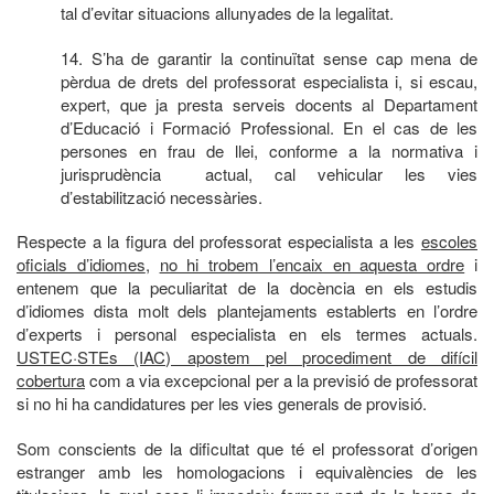
tal d’evitar situacions allunyades de la legalitat.
14. S’ha de garantir la continuïtat sense cap mena de
pèrdua de drets del professorat especialista i, si escau,
expert, que ja presta serveis docents al Departament
d’Educació i Formació Professional. En el cas de les
persones en frau de llei, conforme a la normativa i
jurisprudència actual, cal vehicular les vies
d’estabilització necessàries.
Respecte a la figura del professorat especialista a les
escoles
oficials d’idiomes
,
no hi trobem l’encaix en aquesta ordre
i
entenem que la peculiaritat de la docència en els estudis
d’idiomes dista molt dels plantejaments establerts en l’ordre
d’experts i personal especialista en els termes actuals.
USTEC·STEs (IAC) apostem pel procediment de difícil
cobertura
com a via excepcional per a la previsió de professorat
si no hi ha candidatures per les vies generals de provisió.
Som conscients de la dificultat que té el professorat d’origen
estranger amb les homologacions i equivalències de les