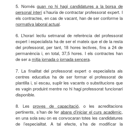
5. Només
quan no hi hagi candidatures a la borsa de
personal interí
s’hauria de contractar professorat expert. I
els contractes, en cas de vacant, han de ser conforme la
normativa laboral actual
.
6. L’horari lectiu setmanal de referència del professorat
expert i especialista ha de ser el mateix que el de la resta
del professorat, per tant, 18 hores lectives, fins a 24 de
permanència i, en total, 37,5 hores. I els contractes han
de ser a
mitja jornada o jornada sencera
.
7. La finalitat del professorat expert o especialista als
centres educatius ha de ser formar el professorat de
plantilla i, si escau, suplir les vacants o substitucions que
es vagin produint mentre no hi hagi professorat funcionari
disponible.
8. Les
proves de capacitació
, o les acreditacions
pertinents, s’han de fer
abans d’iniciar el curs acadèmic
,
en una sola seu on es convocaran totes les candidatures
de l’especialitat. A tal efecte, s’ha de modificar la