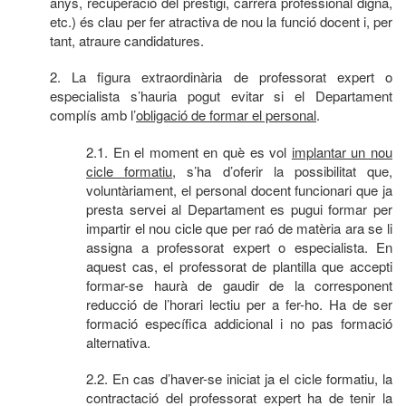
anys, recuperació del prestigi, carrera professional digna,
etc.) és clau per fer atractiva de nou la funció docent i, per
tant, atraure candidatures.
2. La figura extraordinària de professorat expert o
especialista s’hauria pogut evitar si el Departament
complís amb l’
obligació de formar el personal
.
2.1. En el moment en què es vol
implantar un nou
cicle formatiu
, s’ha d’oferir la possibilitat que,
voluntàriament, el personal docent funcionari que ja
presta servei al Departament es pugui formar per
impartir el nou cicle que per raó de matèria ara se li
assigna a professorat expert o especialista. En
aquest cas, el professorat de plantilla que accepti
formar-se haurà de gaudir de la corresponent
reducció de l’horari lectiu per a fer-ho. Ha de ser
formació específica addicional i no pas formació
alternativa.
2.2. En cas d’haver-se iniciat ja el cicle formatiu, la
contractació del professorat expert ha de tenir la