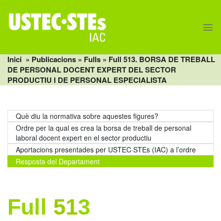
Skip
to
content
Inici
» Publicacions »
Fulls
» Full 513. BORSA DE TREBALL
DE PERSONAL DOCENT EXPERT DEL SECTOR
PRODUCTIU I DE PERSONAL ESPECIALISTA
Què diu la normativa sobre aquestes figures?
Ordre per la qual es crea la borsa de treball de personal
laboral docent expert en el sector productiu
Aportacions presentades per USTEC·STEs (IAC) a l’ordre
Resposta del Departament
Full
51
3