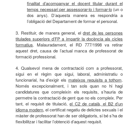
finalitat d’acompanyar el docent titular durant el
temps necessari per assessorar-lo i formar-lo
(un o
dos anys). D’aquesta manera es respondria a
l’obligació del Departament de formar el personal.
3. Restituir, de manera general, el
dret de les persones
titulades superiors d’FP a impartir la docència als cicles
formatius
. Malauradament, el RD 777/1998 va retirar
aquest dret, causa de l’actual manca de professorat de
formació professional.
4. Qualsevol mena de contractació com a professorat,
sigui en el règim que sigui, laboral, administratiu o
funcionarial, ha d’exigir els
mateixos requisits a tothom
.
Només excepcionalment, i tan sols quan no hi hagi
candidatures que compleixin els requisits, s’hauria de
permetre la contractació de gent que no els compleix. Per
tant, el requisit de titulació,
el C2 de català, el B2 d’un
idioma modern
, el certificat negatiu de delictes sexuals i el
màster de professorat han de ser obligatoris, si bé s’ha de
flexibilitzar i facilitar l’obtenció d’aquest requisit.