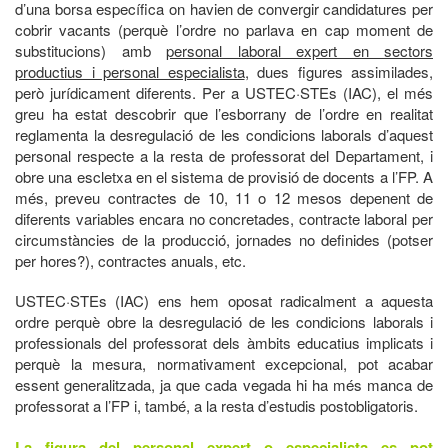
d’una borsa específica on havien de convergir candidatures per
cobrir vacants (perquè l’ordre no parlava en cap moment de
substitucions) amb
personal laboral expert en sectors
productius i personal especialista
, dues figures assimilades,
però jurídicament diferents. Per a USTEC·STEs (IAC), el més
greu ha estat descobrir que l’esborrany de l’ordre en realitat
reglamenta la desregulació de les condicions laborals d’aquest
personal respecte a la resta de professorat del Departament, i
obre una escletxa en el sistema de provisió de docents a l’FP. A
més, preveu contractes de 10, 11 o 12 mesos depenent de
diferents variables encara no concretades, contracte laboral per
circumstàncies de la producció, jornades no definides (potser
per hores?), contractes anuals, etc.
USTEC·STEs (IAC) ens hem oposat radicalment a aquesta
ordre perquè obre la desregulació de les condicions laborals i
professionals del professorat dels àmbits educatius implicats i
perquè la mesura, normativament excepcional, pot acabar
essent generalitzada, ja que cada vegada hi ha més manca de
professorat a l’FP i, també, a la resta d’estudis postobligatoris.
La figura del personal expert o especialista es pot