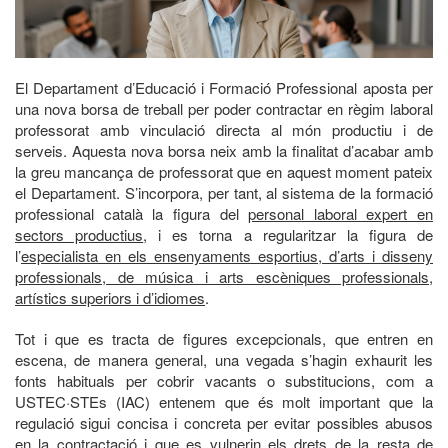
El Departament d’Educació i Formació Professional aposta per
una nova borsa de treball per poder contractar en règim laboral
professorat amb vinculació directa al món productiu i de
serveis. Aquesta nova borsa neix amb la finalitat d’acabar amb
la greu mancança de professorat que en aquest moment pateix
el Departament. S’incorpora, per tant, al sistema de la formació
professional català la figura del
personal laboral expert en
sectors productius
, i es torna a regularitzar la figura de
l’
especialista en els ensenyaments esportius, d’arts i disseny
professionals, de música i arts escèniques professionals,
artístics superiors i d’idiomes
.
Tot i que es tracta de figures excepcionals, que entren en
escena, de manera general, una vegada s’hagin exhaurit les
fonts habituals per cobrir vacants o substitucions, com a
USTEC·STEs (IAC) entenem que és molt important que la
regulació sigui concisa i concreta per evitar possibles abusos
en la contractació i que es vulnerin els drets de la resta de