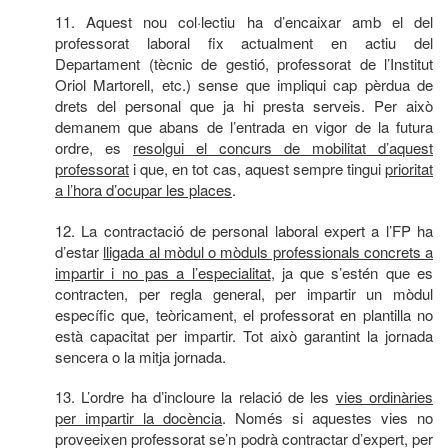
11. Aquest nou col·lectiu ha d’encaixar amb el del
professorat laboral fix actualment en actiu del
Departament (tècnic de gestió, professorat de l’Institut
Oriol Martorell, etc.) sense que impliqui cap pèrdua de
drets del personal que ja hi presta serveis. Per això
demanem que abans de l’entrada en vigor de la futura
ordre, es
resolgui el concurs de mobilitat d’aquest
professorat
i que, en tot cas, aquest sempre tingui
prioritat
a l’hora d’ocupar les places
.
12. La contractació de personal laboral expert a l’FP ha
d’estar
lligada al mòdul o mòduls professionals concrets a
impartir i no pas a l’especialitat
, ja que s’estén que es
contracten, per regla general, per impartir un mòdul
específic que, teòricament, el professorat en plantilla no
està capacitat per impartir. Tot això garantint la jornada
sencera o la mitja jornada.
13. L’ordre ha d’incloure la relació de les
vies ordinàries
per impartir la docència
. Només si aquestes vies no
proveeixen professorat se’n podrà contractar d’expert, per