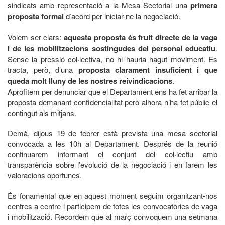
sindicats amb representació a la Mesa Sectorial una
primera
proposta formal
d’acord per iniciar-ne la negociació.
Volem ser clars:
aquesta proposta és fruit directe de la vaga
i de les mobilitzacions sostingudes del personal educatiu
.
Sense la pressió col·lectiva, no hi hauria hagut moviment. Es
tracta, però, d’una
proposta clarament insuficient i que
queda molt lluny de les nostres reivindicacions
.
Aprofitem per denunciar que el Departament ens ha fet arribar la
proposta demanant confidencialitat però alhora n’ha fet públic el
contingut als mitjans.
Demà, dijous 19 de febrer està prevista una mesa sectorial
convocada a les 10h al Departament. Després de la reunió
continuarem informant el conjunt del col·lectiu amb
transparència sobre l’evolució de la negociació i en farem les
valoracions oportunes.
És fonamental que en aquest moment seguim organitzant-nos
centres a centre i participem de totes les convocatòries de vaga
i mobilització. Recordem que al març convoquem una setmana