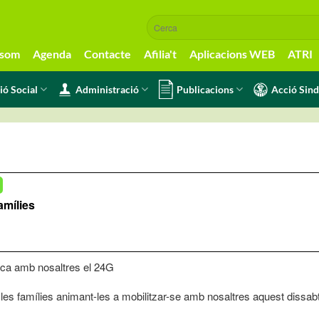
 som
Agenda
Contacte
Afilia't
Aplicacions WEB
ATRI
ió Social
Administració
Publicacions
Acció Sind
amílies
ica amb nosaltres el 24G
les famílies animant-les a mobilitzar-se amb nosaltres aquest dissabte