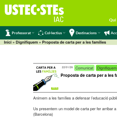
Skip
to
content
Qui
Professorat
Col·lectius
Destinacions
Acc
Inici
»
Dignifiquem
» Proposta de carta per a les famílies
22/01/26
Comunicat
Dignifiquem
Proposta de carta per a les f
Animem a les famílies a defensar l’educació públ
Us presentem un model de carta per fer arribar a 
(Barcelona)