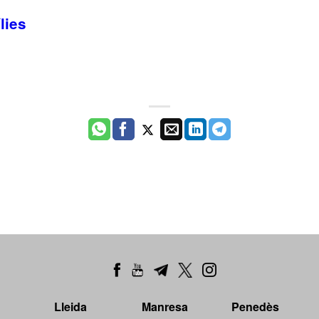
lies
Lleida
Manresa
Penedès