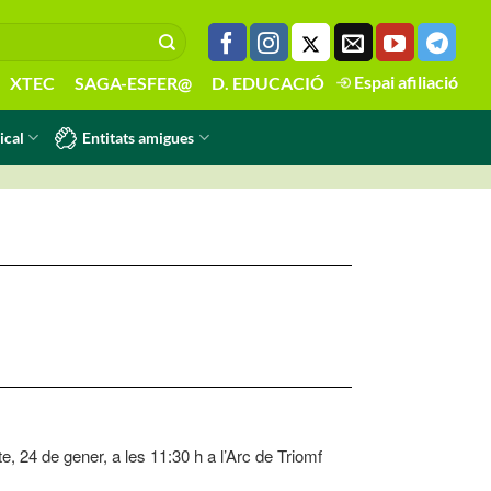
Espai afiliació
XTEC
SAGA-ESFER@
D. EDUCACIÓ
Entitats amigues
ical
, 24 de gener, a les 11:30 h a l’Arc de Triomf