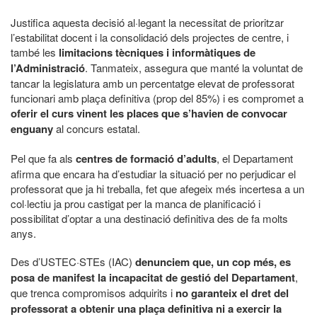
Justifica aquesta decisió al·legant la necessitat de prioritzar
l’estabilitat docent i la consolidació dels projectes de centre, i
també les
limitacions tècniques i informàtiques de
l’Administració
. Tanmateix, assegura que manté la voluntat de
tancar la legislatura amb un percentatge elevat de professorat
funcionari amb plaça definitiva (prop del 85%) i es compromet a
oferir el curs vinent les places que s’havien de convocar
enguany
al concurs estatal.
Pel que fa als
centres de formació d’adults
, el Departament
afirma que encara ha d’estudiar la situació per no perjudicar el
professorat que ja hi treballa, fet que afegeix més incertesa a un
col·lectiu ja prou castigat per la manca de planificació i
possibilitat d’optar a una destinació definitiva des de fa molts
anys.
Des d’USTEC·STEs (IAC)
denunciem que, un cop més, es
posa de manifest la incapacitat de gestió del Departament
,
que trenca compromisos adquirits i
no garanteix el dret del
professorat a obtenir una plaça definitiva ni a exercir la