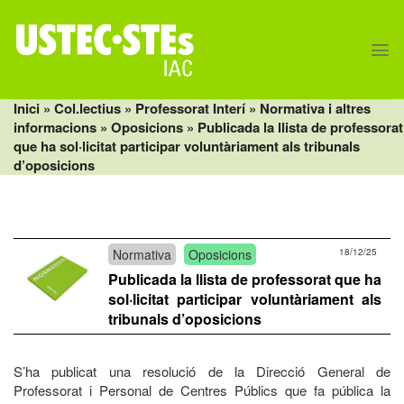
Skip
to
content
Inici
» Col.lectius »
Professorat Interí
»
Normativa i altres
informacions
»
Oposicions
» Publicada la llista de professorat
que ha sol·licitat participar voluntàriament als tribunals
d’oposicions
Normativa
Oposicions
18/12/25
Publicada la llista de professorat que ha
sol·licitat participar voluntàriament als
tribunals d’oposicions
S’ha publicat una resolució de la Direcció General de
Professorat i Personal de Centres Públics que fa pública la