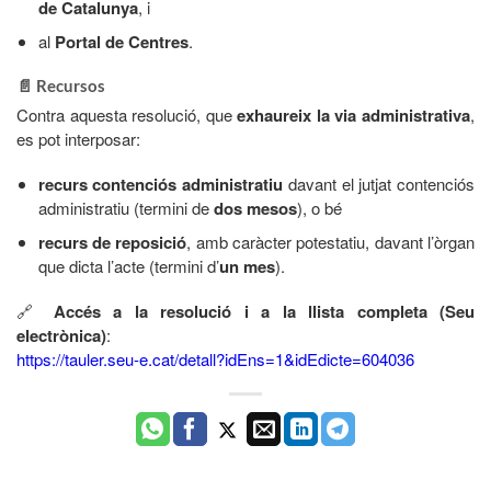
de Catalunya
, i
al
Portal de Centres
.
📄 Recursos
Contra aquesta resolució, que
exhaureix la via administrativa
,
es pot interposar:
recurs contenciós administratiu
davant el jutjat contenciós
administratiu (termini de
dos mesos
), o bé
recurs de reposició
, amb caràcter potestatiu, davant l’òrgan
que dicta l’acte (termini d’
un mes
).
🔗
Accés a la resolució i a la llista completa (Seu
electrònica)
:
https://tauler.seu-e.cat/detall?idEns=1&idEdicte=604036