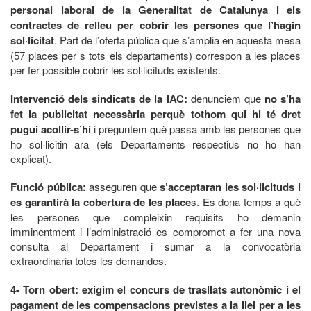
personal laboral de la Generalitat de Catalunya i els
contractes de relleu per cobrir les persones que l’hagin
sol·licitat
. Part de l’oferta pública que s’amplia en aquesta mesa
(57 places per s tots els departaments) correspon a les places
per fer possible cobrir les sol·licituds existents.
Intervenció dels sindicats de la IAC:
denunciem que
no s’ha
fet la publicitat necessària perquè tothom qui hi té dret
pugui acollir-s’hi
i preguntem què passa amb les persones que
ho sol·licitin ara (els Departaments respectius no ho han
explicat).
Funció pública:
asseguren que
s’acceptaran les sol·licituds i
es garantirà la cobertura de les place
s. Es dona temps a què
les persones que compleixin requisits ho demanin
imminentment i l’administració es compromet a fer una nova
consulta al Departament i sumar a la convocatòria
extraordinària totes les demandes.
4- Torn obert: exigim el concurs de trasllats autonòmic i el
pagament de les compensacions previstes a la llei per a les