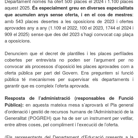
Departament només ha ofert 500 places el 2024 i 1.100 places
aquest 2025.
És especialment greu en diverses especialitats
que acumulen anys sense oferta, i en el cos de mestres
:
amb 543 places desertes a les oposicions de 2023 i ofertes
aprovades any a any (1.109 el 2022, 100 el 2023, 1744 el 2024 i
909 el 2025) sense que des del 2023 s’hagi convocat cap plaça
a oposicions.
Denunciem que el decret de plantilles i les places perfilades
cobertes per entrevista no poden ser l’argument per no
convocar als processos d’oposició les places aprovades com a
oferta pública per part del Govern. Ens preguntem si funció
pública té mecanismes per supervisar els departaments i
garantir que es compleix l’oferta aprovada.
Resposta de l’administració (responsables de Funció
Pública):
en aquesta mateixa mesa s’aprovarà el Pla general
d’ordenació i gestió de recursos humans de l’Administració de la
Generalitat (POGREH) que ha de ser un instrument per vetllar,
entre altres coses, pel compliment i l’execució de l’oferta.
(Els representants del Departament d’Educació presents a la