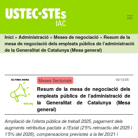
Skip
to
content
Inici
» Administració »
Meses de negociació
» Resum de la
mesa de negociació dels empleats públics de l’administració
de la Generalitat de Catalunya (Mesa general)
Meses Sectorials
02/12/25
Resum de la mesa de negociació dels
empleats públics de l’administració de
la Generalitat de Catalunya (Mesa
general)
Ampliació de l’oferta pública de treball 2025, pagament dels
augments retributius pactats a l’Estat (2’5% retroactiu del 2025 i
1’5% del 2026), compensacions previstes a la llei 20/21 i