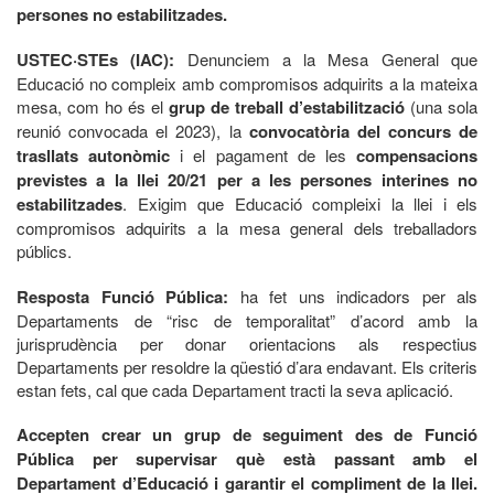
persones no estabilitzades.
USTEC·STEs (IAC):
Denunciem a la Mesa General que
Educació no compleix amb compromisos adquirits a la mateixa
mesa, com ho és el
grup de treball d’estabilització
(una sola
reunió convocada el 2023), la
convocatòria del concurs de
trasllats autonòmic
i el pagament de les
compensacions
previstes a la llei 20/21 per a les persones interines no
estabilitzades
. Exigim que Educació compleixi la llei i els
compromisos adquirits a la mesa general dels treballadors
públics.
Resposta Funció Pública:
ha fet uns indicadors per als
Departaments de “risc de temporalitat” d’acord amb la
jurisprudència per donar orientacions als respectius
Departaments per resoldre la qüestió d’ara endavant. Els criteris
estan fets, cal que cada Departament tracti la seva aplicació.
Accepten crear un grup de seguiment des de Funció
Pública per supervisar què està passant amb el
Departament d’Educació i garantir el compliment de la llei.