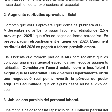
mesa declinen donar explicacions al respecte)
2- Augments retributius aprovats a l’Estat
Compten que avui s’aprovarà i que demà es publicarà al BOE.
A desembre no arriben a pagar l’augment retributiu del
2,5%
previst pel 2025
i que s’ha de pagar de forma retroactiva.
Es
preveu pagar retroactivament el gener del 2026. L’augment
retributiu del 2026 es pagarà a febrer, previsiblement.
Els sindicats que formem part de la IAC hem reclamat que es
convoqui una mesa general específica per negociar augments
retributius.
Considerem l’acord estatal com a insuficient i
exigim que la Generalitat i els diversos Departaments obrin
una negociació real per a revertir la pèrdua de poder
adquisitiu acumulada
, que en alguns casos arriba al 25% del
sou.
3- Jubilacions parcials del personal laboral.
Finalment, s’ha desencallat l’aplicació de la
jubilació parcial del