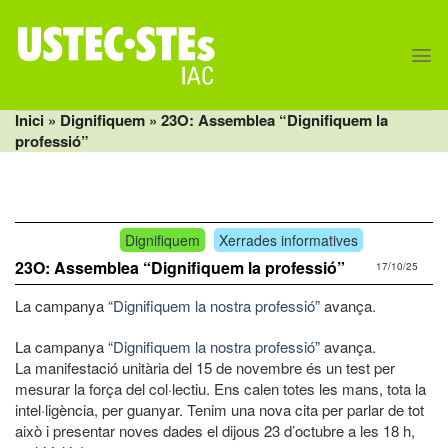
Skip
to
content
Inici
»
Dignifiquem
» 23O: Assemblea “Dignifiquem la
professió”
Dignifiquem
Xerrades informatives
23O: Assemblea “Dignifiquem la professió”
17/10/25
La campanya “
Dignifiquem la nostra professió
” avança.
La campanya “
Dignifiquem la nostra professió
” avança.
La manifestació unitària del 15 de novembre és un test per
mesurar la força del col·lectiu. Ens calen totes les mans, tota la
intel·ligència, per guanyar. Tenim una nova cita per parlar de tot
això i presentar noves dades el dijous 23 d’octubre a les 18 h,