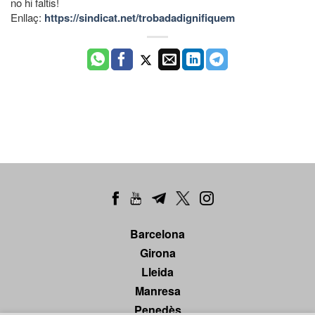
no hi faltis!
Enllaç:
https://sindicat.net/trobadadignifiquem
Barcelona
Girona
Lleida
Manresa
Penedès