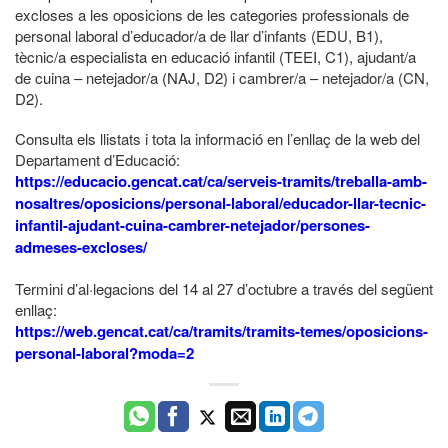
excloses a les oposicions de les categories professionals de
personal laboral d’educador/a de llar d’infants (EDU, B1),
tècnic/a especialista en educació infantil (TEEI, C1), ajudant/a
de cuina – netejador/a (NAJ, D2) i cambrer/a – netejador/a (CN,
D2).
Consulta els llistats i tota la informació en l’enllaç de la web del
Departament d’Educació:
https://educacio.gencat.cat/ca/serveis-tramits/treballa-amb-
nosaltres/oposicions/personal-laboral/educador-llar-tecnic-
infantil-ajudant-cuina-cambrer-netejador/persones-
admeses-excloses/
Termini d’al·legacions del 14 al 27 d’octubre a través del següent
enllaç:
https://web.gencat.cat/ca/tramits/tramits-temes/oposicions-
personal-laboral?moda=2