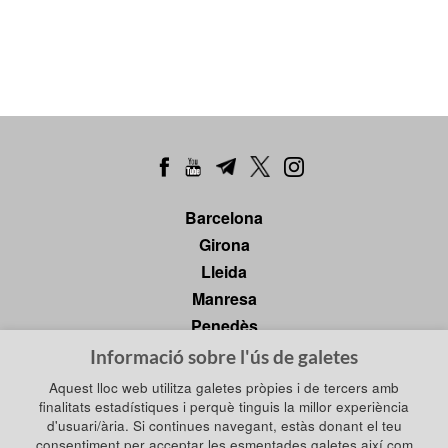
Barcelona
Girona
Lleida
Manresa
Penedès
Tarragona
Informació sobre l'ús de galetes
Tortosa
Aquest lloc web utilitza galetes pròpies i de tercers amb
finalitats estadístiques i perquè tinguis la millor experiència
d'usuari/ària. Si continues navegant, estàs donant el teu
consentiment per acceptar les esmentades galetes així com
Política de privadesa