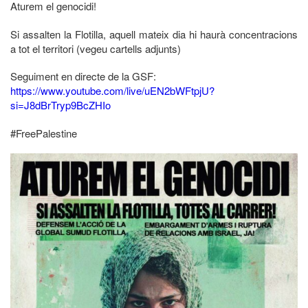
Aturem el genocidi!
Si assalten la Flotilla, aquell mateix dia hi haurà concentracions
a tot el territori (vegeu cartells adjunts)
Seguiment en directe de la GSF:
https://www.youtube.com/live/uEN2bWFtpjU?
si=J8dBrTryp9BcZHIo
#FreePalestine