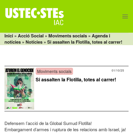
Skip
to
content
Inici
» Acció Social »
Moviments socials
»
Agenda i
notícies
»
Notícies
» Si assalten la Flotilla, totes al carrer!
Moviments socials
01/10/25
Si assalten la Flotilla, totes al carrer!
Defensem l’acció de la Global Sumud Flotilla!
Embargament d’armes i ruptura de les relacions amb Israel, ja!