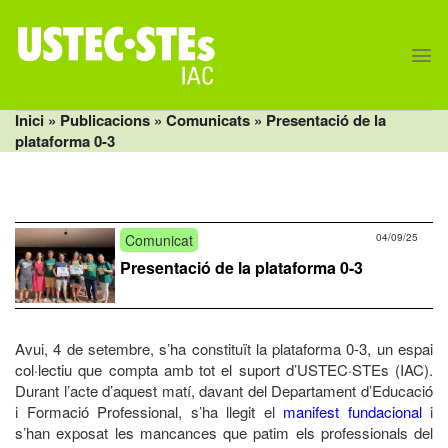
Skip
to
content
Inici
» Publicacions »
Comunicats
» Presentació de la
plataforma 0-3
Comunicat
04/09/25
Presentació de la plataforma 0-3
Avui, 4 de setembre, s’ha constituït la plataforma 0-3, un espai
col·lectiu que compta amb tot el suport d’USTEC·STEs (IAC).
Durant l’acte d’aquest matí, davant del Departament d’Educació
i Formació Professional, s’ha llegit el
manifest fundacional
i
s’han exposat les mancances que patim els professionals del