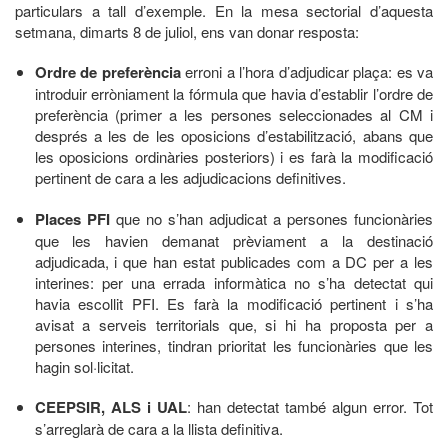
particulars a tall d’exemple. En la mesa sectorial d’aquesta
setmana, dimarts 8 de juliol, ens van donar resposta:
Ordre de preferència
erroni a l’hora d’adjudicar plaça: es va
introduir erròniament la fórmula que havia d’establir l’ordre de
preferència (primer a les persones seleccionades al CM i
després a les de les oposicions d’estabilització, abans que
les oposicions ordinàries posteriors) i es farà la modificació
pertinent de cara a les adjudicacions definitives.
Places PFI
que no s’han adjudicat a persones funcionàries
que les havien demanat prèviament a la destinació
adjudicada, i que han estat publicades com a DC per a les
interines: per una errada informàtica no s’ha detectat qui
havia escollit PFI. Es farà la modificació pertinent i s’ha
avisat a serveis territorials que, si hi ha proposta per a
persones interines, tindran prioritat les funcionàries que les
hagin sol·licitat.
CEEPSIR, ALS i UAL
: han detectat també algun error. Tot
s’arreglarà de cara a la llista definitiva.