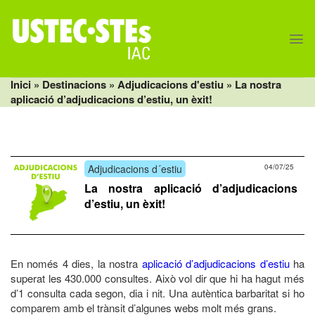
Skip
to
content
Inici
» Destinacions »
Adjudicacions d'estiu
» La nostra
aplicació d’adjudicacions d’estiu, un èxit!
Adjudicacions d´estiu
04/07/25
La nostra aplicació d’adjudicacions
d’estiu, un èxit!
En només 4 dies, la nostra
aplicació d’adjudicacions d’estiu
ha
superat les 430.000 consultes. Això vol dir que hi ha hagut més
d’1 consulta cada segon, dia i nit. Una autèntica barbaritat si ho
comparem amb el trànsit d’algunes webs molt més grans.