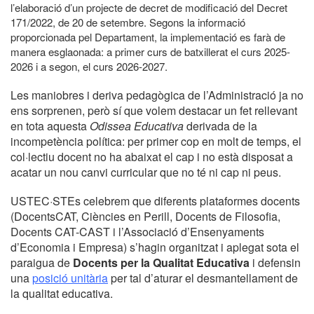
l’elaboració d’un projecte de decret de modificació del Decret
171/2022, de 20 de setembre. Segons la informació
proporcionada pel Departament, la implementació es farà de
manera esglaonada: a primer curs de batxillerat el curs 2025-
2026 i a segon, el curs 2026-2027.
Les maniobres i deriva pedagògica de l’Administració ja no
ens sorprenen, però sí que volem destacar un fet rellevant
en tota aquesta
Odissea Educativa
derivada de la
incompetència política: per primer cop en molt de temps, el
col·lectiu docent no ha abaixat el cap i no està disposat a
acatar un nou canvi curricular que no té ni cap ni peus.
USTEC·STEs celebrem que diferents plataformes docents
(DocentsCAT, Ciències en Perill, Docents de Filosofia,
Docents CAT-CAST i l’Associació d’Ensenyaments
d’Economia i Empresa) s’hagin organitzat i aplegat sota el
paraigua de
Docents per la Qualitat Educativa
i defensin
una
posició unitària
per tal d’aturar el desmantellament de
la qualitat educativa.