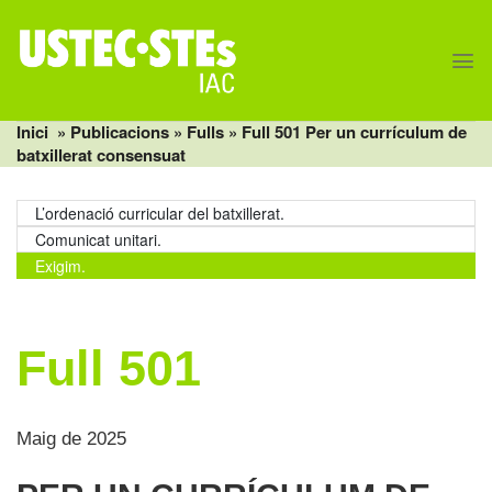
Skip
to
content
Inici
» Publicacions »
Fulls
» Full 501 Per un currículum de
batxillerat consensuat
L’ordenació curricular del batxillerat.
Comunicat unitari.
Exigim.
Full 501
Maig de 2025