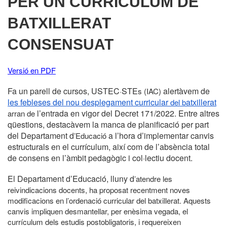
PER UN CURRÍCULUM DE
BATXILLERAT
CONSENSUAT
Versió en PDF
Fa un parell de cursos, USTEC
STE
alertàvem de
·
s (IAC)
les febleses del nou desplegament curricular
atxillerat
del b
l’entrada en vigor del Decret 171/2022. Entre altres
arran de
qüestions, destacàvem la manca de planificació per part
del Departament d
a l’hora d’implementar canvis
’Educació
estructurals en el currículum, així com de l’absència total
de consens en l’àmbit pedagògic i col·lectiu docent.
El Departament d’Educació, lluny d
’atendre les
reivindicacions docents, ha proposat recentment noves
modificacions en l’ordenació curricular del batxillerat. Aquests
canvis impliquen desmantellar, per enèsima vegada, el
currículum dels estudis postobligatoris, i requereixen