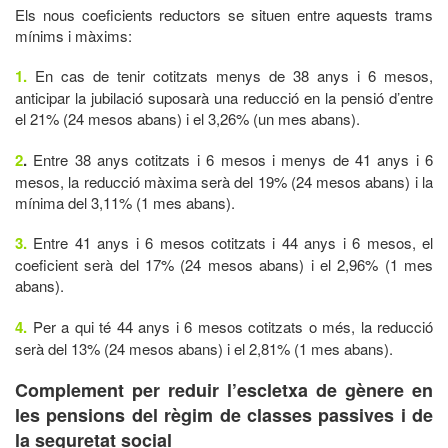
Els nous coeficients reductors se situen entre aquests trams
mínims i màxims:
1.
En cas de tenir cotitzats menys de 38 anys i 6 mesos,
anticipar la jubilació suposarà una reducció en la pensió d’entre
el 21% (24 mesos abans) i el 3,26% (un mes abans).
2
.
Entre 38 anys cotitzats i 6 mesos i menys de 41 anys i 6
mesos, la reducció màxima serà del 19% (24 mesos abans) i la
mínima del 3,11% (1 mes abans).
3.
Entre 41 anys i 6 mesos cotitzats i 44 anys i 6 mesos, el
coeficient serà del 17% (24 mesos abans) i el 2,96% (1 mes
abans).
4.
Per a qui té 44 anys i 6 mesos cotitzats o més, la reducció
serà del 13% (24 mesos abans) i el 2,81% (1 mes abans).
Complement per reduir l’escletxa de gènere en
les pensions del règim de classes passives i de
la seguretat social