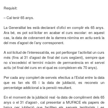
Requisit:
– Cal tenir 65 anys.
La Generalitat les està declarant d’ofici en complir els 65 anys.
Ara bé, es pot sol·licitar en acabar el curs escolar: en aquest
cas, la data de cobrament de la darrera nòmina en actiu serà la
del mes d’agost de l’any corresponent.
A sol·licitud de l’interessat/da, es pot perllongar l’activitat un curs
més (fins al 31 d’agost de final del curs següent), sempre que
no s’excedeixi el termini màxim de permanència en el servei
actiu (el final del curs en el qual es compleixen els 70 anys).
Per cada any complert de serveis efectius a l’Estat entre la data
que es fan els 65 i la data de jubilació, es reconeix un
percentatge addicional a la pensió resultant.
En el moment de la jubilació real -la data de compliment dels 65
anys o el 31 d’agost-, cal presentar a MUFACE els papers de
baixa per jubilació que faciliten els serveis territorials i es