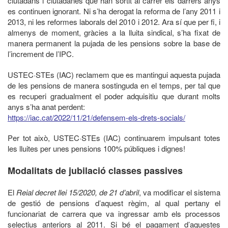
ciutadans i ciutadanes que han sortit al carrer els darrers anys
es continuen ignorant. Ni s’ha derogat la reforma de l’any 2011 i
2013, ni les reformes laborals del 2010 i 2012. Ara sí que per fi, i
almenys de moment, gràcies a la lluita sindical, s’ha fixat de
manera permanent la pujada de les pensions sobre la base de
l’increment de l’IPC.
USTEC·STEs (IAC) reclamem que es mantingui aquesta pujada
de les pensions de manera sostinguda en el temps, per tal que
es recuperi gradualment el poder adquisitiu que durant molts
anys s’ha anat perdent:
https://iac.cat/2022/11/21/defensem-els-drets-socials/
Per tot això, USTEC·STEs (IAC) continuarem impulsant totes
les lluites per unes pensions 100% públiques i dignes!
Modalitats de jubilació classes passives
El
Reial decret llei 15/2020, de 21 d’abril
, va modificar el sistema
de gestió de pensions d’aquest règim, al qual pertany el
funcionariat de carrera que va ingressar amb els processos
selectius anteriors al 2011. Si bé el pagament d’aquestes