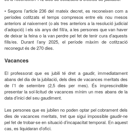
• Segons l’article 236 del mateix decret, es reconeixen com a
períodes cotitzats el temps compresos entre els nou mesos
anteriors al naixement (o als tres anteriors a la resolució judicial
d’adopció) i els sis anys del fill/a, a les persones que van haver
de deixar la feina o la van perdre pel fet de tenir cura d’aquests
fills/es. Durant l’any 2025, el període màxim de cotització
reconegut és de 270 dies.
Vacances
El professorat que es jubili té dret a gaudir, immediatament
abans del dia de la jubilació, dels dies de vacances meritats des
de l’1 de setembre (2,5 dies per mes). És imprescindible
presentar la sol·licitud de vacances mínim un mes abans de la
data d’inici del seu gaudiment.
Les persones que es jubilen no poden optar pel cobrament dels
dies de vacances meritats, tret que sigui impossible gaudir-ne
pel fet de trobar-se en situació d’incapacitat temporal. En aquest
cas, es liquidaran d’ofici.