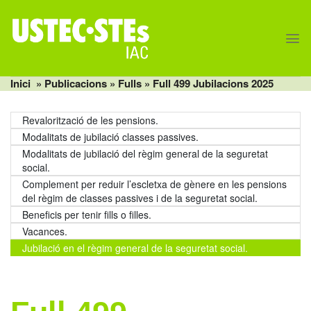
Skip
to
content
Inici
» Publicacions »
Fulls
» Full 499 Jubilacions 2025
Revalorització de les pensions.
Modalitats de jubilació classes passives.
Modalitats de jubilació del règim general de la seguretat
social.
Complement per reduir l’escletxa de gènere en les pensions
del règim de classes passives i de la seguretat social.
Beneficis per tenir fills o filles.
Vacances.
Jubilació en el règim general de la seguretat social.