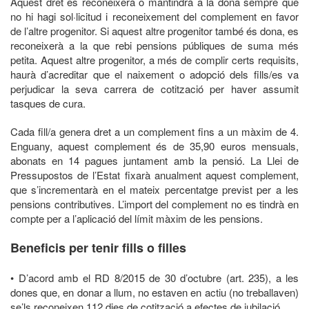
Aquest dret es reconeixerà o mantindrà a la dona sempre que
no hi hagi sol·licitud i reconeixement del complement en favor
de l’altre progenitor. Si aquest altre progenitor també és dona, es
reconeixerà a la que rebi pensions públiques de suma més
petita. Aquest altre progenitor, a més de complir certs requisits,
haurà d’acreditar que el naixement o adopció dels fills/es va
perjudicar la seva carrera de cotització per haver assumit
tasques de cura.
Cada fill/a genera dret a un complement fins a un màxim de 4.
Enguany, aquest complement és de 35,90 euros mensuals,
abonats en 14 pagues juntament amb la pensió. La Llei de
Pressupostos de l’Estat fixarà anualment aquest complement,
que s’incrementarà en el mateix percentatge previst per a les
pensions contributives. L’import del complement no es tindrà en
compte per a l’aplicació del límit màxim de les pensions.
Beneficis per tenir fills o filles
• D’acord amb el RD 8/2015 de 30 d’octubre (art. 235), a les
dones que, en donar a llum, no estaven en actiu (no treballaven)
se’ls reconeixen 112 dies de cotització a efectes de jubilació.