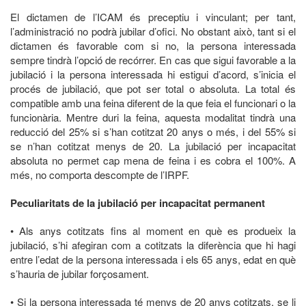
El dictamen de l’ICAM és preceptiu i vinculant; per tant,
l’administració no podrà jubilar d’ofici. No obstant això, tant si el
dictamen és favorable com si no, la persona interessada
sempre tindrà l’opció de recórrer. En cas que sigui favorable a la
jubilació i la persona interessada hi estigui d’acord, s’inicia el
procés de jubilació, que pot ser total o absoluta. La total és
compatible amb una feina diferent de la que feia el funcionari o la
funcionària. Mentre duri la feina, aquesta modalitat tindrà una
reducció del 25% si s’han cotitzat 20 anys o més, i del 55% si
se n’han cotitzat menys de 20. La jubilació per incapacitat
absoluta no permet cap mena de feina i es cobra el 100%. A
més, no comporta descompte de l’IRPF.
Peculiaritats de la jubilació per incapacitat permanent
• Als anys cotitzats fins al moment en què es produeix la
jubilació, s’hi afegiran com a cotitzats la diferència que hi hagi
entre l’edat de la persona interessada i els 65 anys, edat en què
s’hauria de jubilar forçosament.
• Si la persona interessada té menys de 20 anys cotitzats, se li