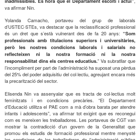
inadmissibles. És hora que el Departament escolti i actuï”
,
va afirmar Nin.
Yolanda Camacho, portaveu del grup de laborals
d’USTEC·STEs, va destacar que la reclassificació professional
és un dret que s’està vulnerant des de fa 20 anys:
“Som
professionals amb titulacions superiors i universitàries,
però les nostres condicions laborals i salarials no
reflecteixen ni la nostra formació ni la nostra
responsabilitat dins els centres educatius.
” Va subratllar que
l’incompliment per part de l’administració ha suposat una pèrdua
del 25% del poder adquisitiu del col·lectiu, agreujant encara més
la precarització del sector.
Elisenda Nin va assenyalar que es tracta de col·lectius molt
feminitzats i en condicions precàries. “El Departament
d’Educació utilitza el PAE com a mà d’obra barata per atendre
infants i adolescents”, va afirmar tot exigint que es reconegui
com es mereixen les treballadores. Les portaveus de CGT van
mostrar la contradicció d’un govern de la Generalitat que
promou els estudis de formació professional mentre menysté
les condicions de les treballadores de l’administració pública