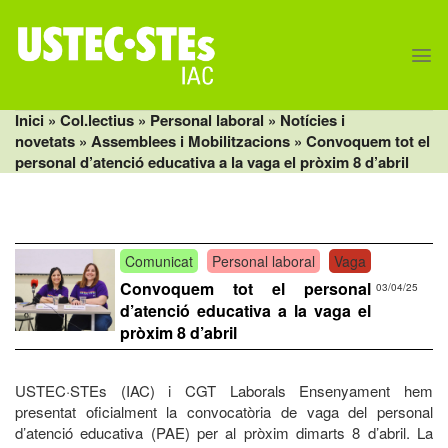
Skip
to
content
Inici
» Col.lectius »
Personal laboral
»
Notícies i
novetats
»
Assemblees i Mobilitzacions
» Convoquem tot el
personal d’atenció educativa a la vaga el pròxim 8 d’abril
Comunicat
Personal laboral
Vaga
Convoquem tot el personal
03/04/25
d’atenció educativa a la vaga el
pròxim 8 d’abril
USTEC·STEs (IAC) i CGT Laborals Ensenyament hem
presentat oficialment la convocatòria de vaga del personal
d’atenció educativa (PAE) per al pròxim dimarts 8 d’abril. La