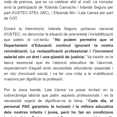
roda de premsa, que es va celebrar ahir al matí, va comptar
amb la participació de Yolanda Camacho i Iolanda Segura per
part d’USTEC·STEs (IAC), i Elisenda Nin i Laia Llensa per part
de CGT.
Durant la intervenció, Iolanda Segura, portaveu nacional
d’USTEC, va denunciar la situació de precarietat i invisibilització
que pateix el col·lectiu:
“No podem permetre que el
Departament d’Educació continuï ignorant la nostra
reivindicació. La reclassificació professional i l’increment
salarial són un dret i una qüestió de justícia.
” Va insistir en la
tasca essencial que és l’atenció educativa de l’alumnat,
especialment d’aquell amb necessitats educatives especials i
en risc d’exclusió social, i va fer una crida a la mobilització
massiva per dignificar la professió.
Per la seva banda, Laia Llensa va posar èmfasi en la
sobrecàrrega laboral que patim aquests professionals i en la
necessitat urgent de dignificar-ne la feina.
“Cada dia, el
personal PAE garanteix la inclusió i la millora educativa
dels nostres infants i joves, però ho fan en condicions