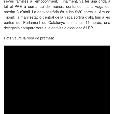
seves famílies a l’empobriment.” Finalment, va fer una crida a
tot el PAE a sumar-se de manera contundent a la vaga del
pròxim 8 d’abril. La convocatòria és a les 9:30 hores a l’Arc de
Triomf; la manifestació central de la vaga sortirà d’allà fins a les
portes del Parlament de Catalunya on, a les 11 hores, una
delegació compareixerà a la comissió d’educació i FP.
Pots veure la roda de premsa: